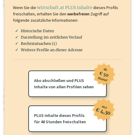
mehr.
Wenn Sie die
wirtschaft.at PLUS Inhalte
dieses Profils
freischalten, erhalten Sie den
werbefreien
Zugriff auf
folgende zusätzliche Informationen:
Historische Daten
Darstellung im zeitlichen Verlauf
Rechtstatsachen (1)
Weitere Profile an dieser Adresse
ab
€ 50
Monat
Abo abschließen und PLUS
Inhalte von allen Profilen sehen
wirtschaft.at PLUS
Für dieses Profil gibt es zusätzliche
wirtschaft.at PLUS Inhalte
die
Sie momentan nicht einsehen können. Schalten Sie dieses Profil frei
nur
oder loggen Sie sich ein um diese Inhalte zu sehen.
€ 4,30
PLUS Inhalte dieses Profils
für 48 Stunden freischalten