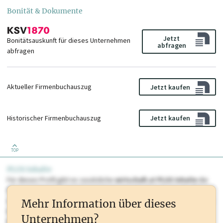
Bonität & Dokumente
Jetzt
Bonitätsauskunft für dieses Unternehmen
abfragen
abfragen
Aktueller Firmenbuchauszug
Jetzt kaufen
Historischer Firmenbuchauszug
Jetzt kaufen
TOP
PLUS Inhalte
Für dieses Profil gibt es zusätzliche
wirtschaft.at PLUS Inhalte
die
Sie momentan nicht einsehen können. Schalten Sie dieses Profil frei
oder loggen Sie sich ein um diese Inhalte zu sehen. wirtschaft.at PLUS
Mehr Information über dieses
Inhalte sind unter anderem Gewerbeberechtigungen, Nationale
Unternehmen?
Marken, Patente, Rechtstatsachen, OTS-Aussendungen, und viele