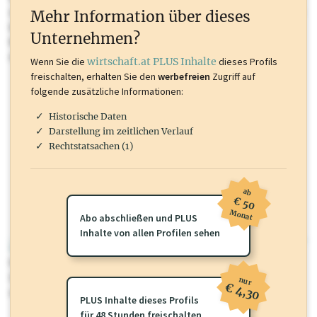
oder loggen Sie sich ein um diese Inhalte zu sehen. wirtschaft.at PLUS
Mehr Information über dieses
Inhalte sind unter anderem Gewerbeberechtigungen, Nationale
Unternehmen?
Marken, Patente, Rechtstatsachen, OTS-Aussendungen, und viele
mehr.
Wenn Sie die
wirtschaft.at PLUS Inhalte
dieses Profils
freischalten, erhalten Sie den
werbefreien
Zugriff auf
folgende zusätzliche Informationen:
Historische Daten
Darstellung im zeitlichen Verlauf
Rechtstatsachen (1)
ab
€ 50
Monat
Abo abschließen und PLUS
Inhalte von allen Profilen sehen
wirtschaft.at PLUS
Für dieses Profil gibt es zusätzliche
wirtschaft.at PLUS Inhalte
die
Sie momentan nicht einsehen können. Schalten Sie dieses Profil frei
nur
€ 4,30
oder loggen Sie sich ein um diese Inhalte zu sehen.
PLUS Inhalte dieses Profils
für 48 Stunden freischalten