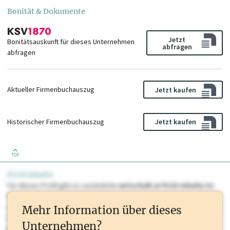
Bonität & Dokumente
Jetzt
Bonitätsauskunft für dieses Unternehmen
abfragen
abfragen
Aktueller Firmenbuchauszug
Jetzt kaufen
Historischer Firmenbuchauszug
Jetzt kaufen
TOP
PLUS Inhalte
Für dieses Profil gibt es zusätzliche
wirtschaft.at PLUS Inhalte
die
Sie momentan nicht einsehen können. Schalten Sie dieses Profil frei
oder loggen Sie sich ein um diese Inhalte zu sehen. wirtschaft.at PLUS
Mehr Information über dieses
Inhalte sind unter anderem Gewerbeberechtigungen, Nationale
Unternehmen?
Marken, Patente, Rechtstatsachen, OTS-Aussendungen, und viele