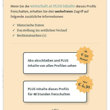
mehr.
Wenn Sie die
wirtschaft.at PLUS Inhalte
dieses Profils
freischalten, erhalten Sie den
werbefreien
Zugriff auf
folgende zusätzliche Informationen:
Historische Daten
Darstellung im zeitlichen Verlauf
Rechtstatsachen (1)
ab
€ 50
Monat
Abo abschließen und PLUS
Inhalte von allen Profilen sehen
wirtschaft.at PLUS
Für dieses Profil gibt es zusätzliche
wirtschaft.at PLUS Inhalte
die
Sie momentan nicht einsehen können. Schalten Sie dieses Profil frei
nur
€ 4,30
oder loggen Sie sich ein um diese Inhalte zu sehen.
PLUS Inhalte dieses Profils
für 48 Stunden freischalten
oder