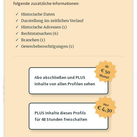
folgende zusätzliche Informationen:
Historische Daten
Darstellung im zeitlichen Verlauf
Historische Adressen (1)
Rechtstatsachen (6)
Branchen (1)
Gewerbeberechtigungen (1)
ab
€ 50
Monat
Abo abschließen und PLUS
wirtschaft.at PLUS
Inhalte von allen Profilen sehen
Für dieses Profil gibt es zusätzliche
wirtschaft.at PLUS Inhalte
die
Sie momentan nicht einsehen können. Schalten Sie dieses Profil frei
oder loggen Sie sich ein um diese Inhalte zu sehen.
nur
€ 4,30
PLUS Inhalte dieses Profils
für 48 Stunden freischalten