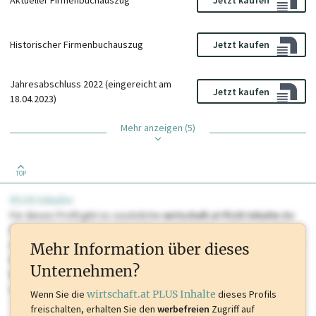
Jetzt kaufen
Historischer Firmenbuchauszug
Jetzt kaufen
Jahresabschluss 2022 (eingereicht am
Jetzt kaufen
18.04.2023)
Mehr anzeigen (5)
TOP
PLUS Inhalte
Für dieses Profil gibt es zusätzliche
wirtschaft.at PLUS Inhalte
die
Sie momentan nicht einsehen können. Schalten Sie dieses Profil frei
oder loggen Sie sich ein um diese Inhalte zu sehen. wirtschaft.at PLUS
Mehr Information über dieses
Inhalte sind unter anderem Gewerbeberechtigungen, Nationale
Unternehmen?
Marken, Patente, Rechtstatsachen, OTS-Aussendungen, und viele
mehr.
Wenn Sie die
wirtschaft.at PLUS Inhalte
dieses Profils
freischalten, erhalten Sie den
werbefreien
Zugriff auf