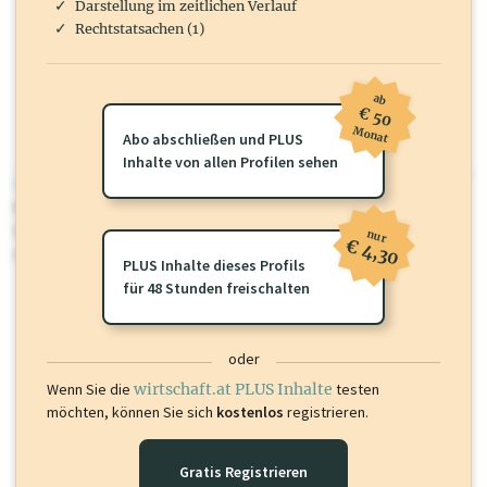
Darstellung im zeitlichen Verlauf
Rechtstatsachen (1)
ab
€ 50
Monat
Abo abschließen und PLUS
Inhalte von allen Profilen sehen
wirtschaft.at PLUS
Für dieses Profil gibt es zusätzliche
wirtschaft.at PLUS Inhalte
die
Sie momentan nicht einsehen können. Schalten Sie dieses Profil frei
nur
€ 4,30
oder loggen Sie sich ein um diese Inhalte zu sehen.
PLUS Inhalte dieses Profils
für 48 Stunden freischalten
oder
Wenn Sie die
wirtschaft.at PLUS Inhalte
testen
möchten, können Sie sich
kostenlos
registrieren.
Gratis Registrieren