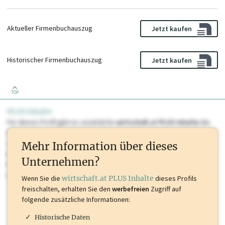
Aktueller Firmenbuchauszug
Jetzt kaufen
Historischer Firmenbuchauszug
Jetzt kaufen
TOP
PLUS Inhalte
Für dieses Profil gibt es zusätzliche
wirtschaft.at PLUS Inhalte
die
Sie momentan nicht einsehen können. Schalten Sie dieses Profil frei
oder loggen Sie sich ein um diese Inhalte zu sehen. wirtschaft.at PLUS
Mehr Information über dieses
Inhalte sind unter anderem Gewerbeberechtigungen, Nationale
Unternehmen?
Marken, Patente, Rechtstatsachen, OTS-Aussendungen, und viele
mehr.
Wenn Sie die
wirtschaft.at PLUS Inhalte
dieses Profils
freischalten, erhalten Sie den
werbefreien
Zugriff auf
folgende zusätzliche Informationen:
Historische Daten