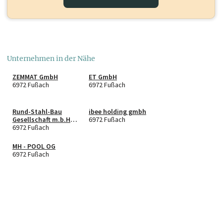
Unternehmen in der Nähe
ZEMMAT GmbH
ET GmbH
6972 Fußach
6972 Fußach
Rund-Stahl-Bau
ibee holding gmbh
Gesellschaft m.b.H.
6972 Fußach
& Co. KG.
6972 Fußach
MH - POOL OG
6972 Fußach