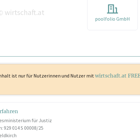
wirtschaft.at
©
poolfolio GmbH
nhalt ist
nur für Nutzerinnen und Nutzer mit
wirtschaft.at FRE
rfahren
esministerium für Justiz
: 929 014 S 00008/25
eldkirch