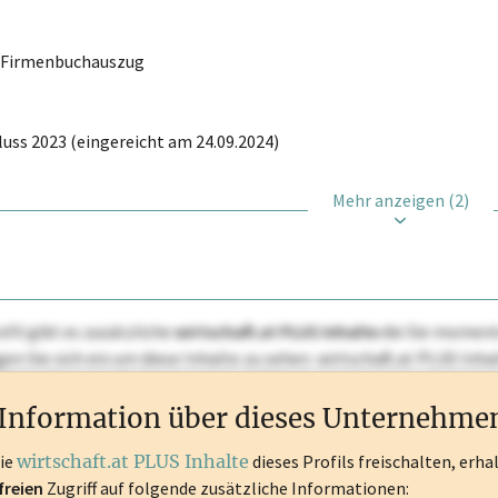
r Firmenbuchauszug
uss 2023 (eingereicht am 24.09.2024)
Mehr anzeigen (2)
ofil gibt es zusätzliche
wirtschaft.at PLUS Inhalte
die Sie momenta
ggen Sie sich ein um diese Inhalte zu sehen. wirtschaft.at PLUS I
rken, Patente, Rechtstatsachen, OTS-Aussendungen, und viele m
Information über dieses Unternehme
die
wirtschaft.at PLUS Inhalte
dieses Profils freischalten, erha
freien
Zugriff auf folgende zusätzliche Informationen: