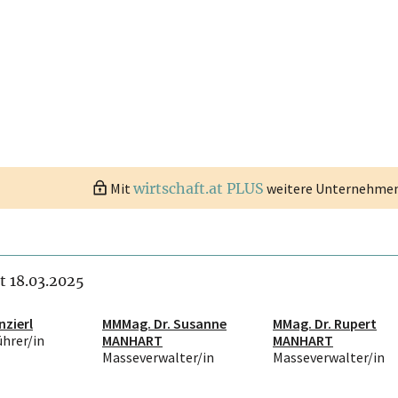
Mit
wirtschaft.at PLUS
weitere Unternehmen 
it 18.03.2025
nzierl
MMMag. Dr. Susanne
MMag. Dr. Rupert
ührer/in
MANHART
MANHART
Masseverwalter/in
Masseverwalter/in