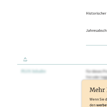
Historische
Jahresabschl
TOP
PLUS Inhalte
Für dieses Pr
frei oder lo
Nationale Ma
Mehr 
Wenn Sie 
den
werbe