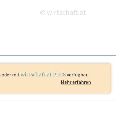
wirtschaft.at
©
E
oder mit
wirtschaft.at PLUS
verfügbar.
Mehr erfahren