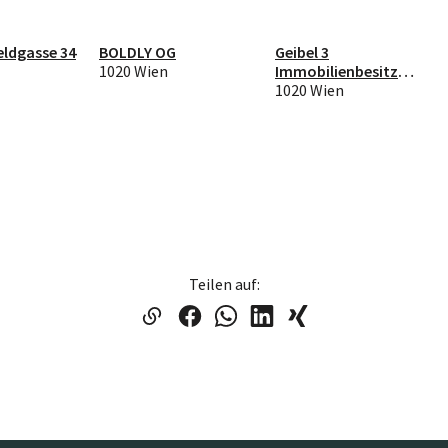
ldgasse 34
BOLDLY OG
Geibel 3
1020 Wien
Immobilienbesitz
GmbH
1020 Wien
Teilen auf: