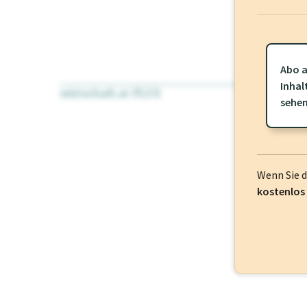
Abo a
Inhal
wirtschaft.at PLUS
Für dieses Pr
sehe
frei oder log
Wenn Sie 
kostenlos