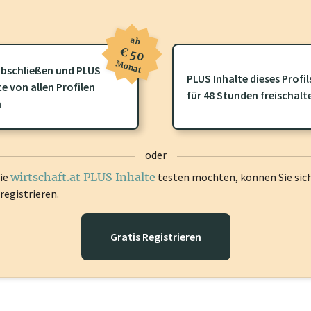
ab
€ 50
Monat
bschließen und PLUS
PLUS Inhalte dieses Profil
te von allen Profilen
ofil gibt es zusätzliche
wirtschaft.at PLUS Inhalte
die Sie momenta
für 48 Stunden freischalt
n
gen Sie sich ein um diese Inhalte zu sehen.
oder
die
wirtschaft.at PLUS Inhalte
testen möchten, können Sie sic
registrieren.
Gratis Registrieren