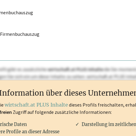
irmenbuchauszug
r Firmenbuchauszug
ofil gibt es zusätzliche
wirtschaft.at PLUS Inhalte
die Sie momenta
ggen Sie sich ein um diese Inhalte zu sehen. wirtschaft.at PLUS I
rken, Patente, Rechtstatsachen, OTS-Aussendungen, und viele m
Information über dieses Unternehme
die
wirtschaft.at PLUS Inhalte
dieses Profils freischalten, erha
freien
Zugriff auf folgende zusätzliche Informationen:
rische Daten
Darstellung im zeitliche
re Profile an dieser Adresse