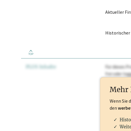
Aktueller F
Historische
TOP
PLUS Inhalte
Für dieses Pr
frei oder lo
Nationale Ma
Mehr 
Wenn Sie 
den
werbe
Histo
Weite