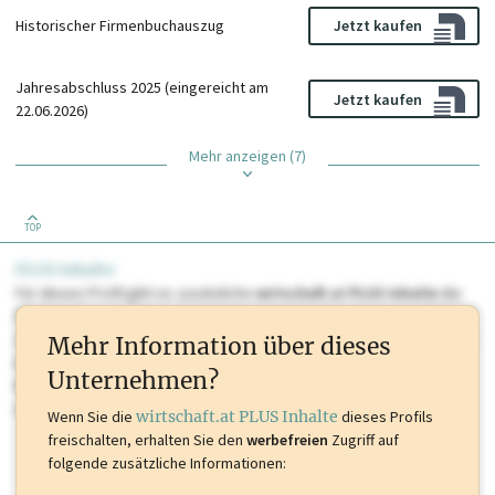
Historischer Firmenbuchauszug
Jetzt kaufen
Jahresabschluss 2025 (eingereicht am
Jetzt kaufen
22.06.2026)
Mehr anzeigen (7)
TOP
PLUS Inhalte
Für dieses Profil gibt es zusätzliche
wirtschaft.at PLUS Inhalte
die
Sie momentan nicht einsehen können. Schalten Sie dieses Profil frei
oder loggen Sie sich ein um diese Inhalte zu sehen. wirtschaft.at PLUS
Mehr Information über dieses
Inhalte sind unter anderem Gewerbeberechtigungen, Nationale
Unternehmen?
Marken, Patente, Rechtstatsachen, OTS-Aussendungen, und viele
mehr.
Wenn Sie die
wirtschaft.at PLUS Inhalte
dieses Profils
freischalten, erhalten Sie den
werbefreien
Zugriff auf
folgende zusätzliche Informationen: