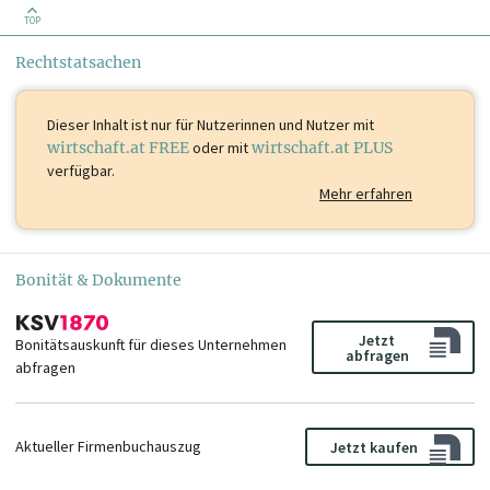
Stubenring 8-10 Liegenschaftsverwaltungs GmbH & Co KG
EUR 4.000
TOP
Währinger Gürtel 97 Errichtung und Verwaltung GmbH & Co KG
EUR 90.000
Rechtstatsachen
Dieser Inhalt ist
nur für Nutzerinnen und Nutzer mit
wirtschaft.at FREE
oder mit
wirtschaft.at PLUS
verfügbar.
Mehr erfahren
Bonität & Dokumente
Jetzt
Bonitätsauskunft für dieses Unternehmen
abfragen
abfragen
Aktueller Firmenbuchauszug
Jetzt kaufen