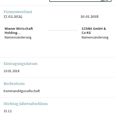
Firmenwortlaut
17.02.2024
10.01.2018
Wiener Wirtschaft
SZANA GmbH &
Holding
Co KG
Liegenschaftsverwaltun
Namensänderung
Namensänderung
gs GmbH & Co KG
Eintragungsdatum
10.01.2018
Rechtsform
Kommanditgesellschaft
Stichtag Jahresabschluss
31.12.