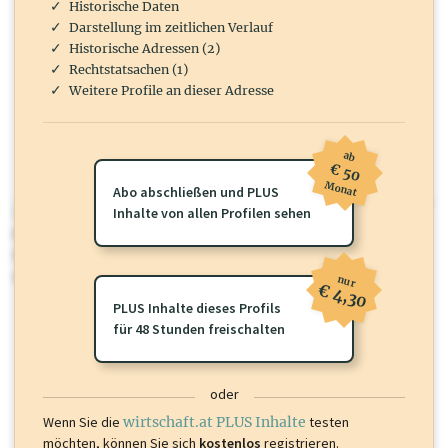
Historische Daten
Darstellung im zeitlichen Verlauf
Historische Adressen (2)
Rechtstatsachen (1)
Weitere Profile an dieser Adresse
ab
€ 50
Monat
Abo abschließen und PLUS
wirtschaft.at PLUS
Inhalte von allen Profilen sehen
Für dieses Profil gibt es zusätzliche
wirtschaft.at PLUS Inhalte
die
Sie momentan nicht einsehen können. Schalten Sie dieses Profil frei
oder loggen Sie sich ein um diese Inhalte zu sehen.
nur
€ 4,30
PLUS Inhalte dieses Profils
für 48 Stunden freischalten
oder
Wenn Sie die
wirtschaft.at PLUS Inhalte
testen
möchten, können Sie sich
kostenlos
registrieren.