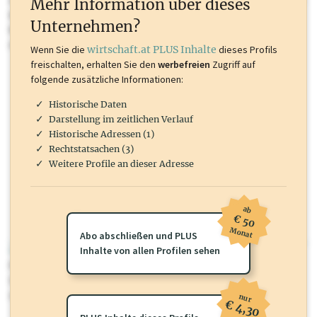
Mehr Information über dieses
Inhalte sind unter anderem Gewerbeberechtigungen, Nationale
Unternehmen?
Marken, Patente, Rechtstatsachen, OTS-Aussendungen, und viele
mehr.
Wenn Sie die
wirtschaft.at PLUS Inhalte
dieses Profils
freischalten, erhalten Sie den
werbefreien
Zugriff auf
folgende zusätzliche Informationen:
Historische Daten
Darstellung im zeitlichen Verlauf
Historische Adressen (1)
Rechtstatsachen (3)
Weitere Profile an dieser Adresse
ab
€ 50
Monat
Abo abschließen und PLUS
wirtschaft.at PLUS
Inhalte von allen Profilen sehen
Für dieses Profil gibt es zusätzliche
wirtschaft.at PLUS Inhalte
die
Sie momentan nicht einsehen können. Schalten Sie dieses Profil frei
oder loggen Sie sich ein um diese Inhalte zu sehen.
nur
€ 4,30