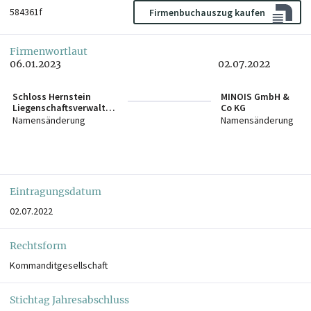
584361f
Firmenbuchauszug kaufen
Firmenwortlaut
06.01.2023
02.07.2022
Schloss Hernstein
MINOIS GmbH &
Liegenschaftsverwaltun
Co KG
gs GmbH & Co KG
Namensänderung
Namensänderung
Eintragungsdatum
02.07.2022
Rechtsform
Kommanditgesellschaft
Stichtag Jahresabschluss