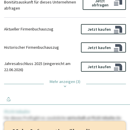
Jetzt
Bonitätsauskunft für dieses Unternehmen
abfragen
abfragen
Aktueller Firmenbuchauszug
Jetzt kaufen
Historischer Firmenbuchauszug
Jetzt kaufen
Jahresabschluss 2025 (eingereicht am
Jetzt kaufen
22.06.2026)
Mehr anzeigen (3)
TOP
PLUS Inhalte
Für dieses Profil gibt es zusätzliche
wirtschaft.at PLUS Inhalte
die
Sie momentan nicht einsehen können. Schalten Sie dieses Profil frei
oder loggen Sie sich ein um diese Inhalte zu sehen. wirtschaft.at PLUS