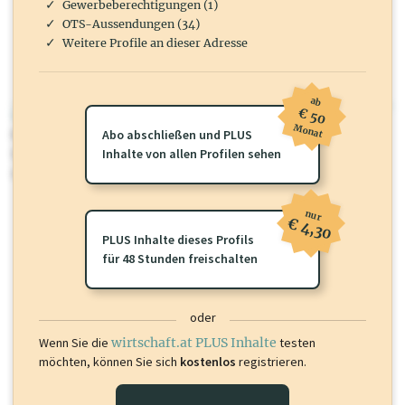
Gewerbeberechtigungen (1)
OTS-Aussendungen (34)
Weitere Profile an dieser Adresse
ab
€ 50
wirtschaft.at PLUS
Monat
Für dieses Profil gibt es zusätzliche
Abo abschließen und PLUS
wirtschaft.at PLUS Inhalte
die
Sie momentan nicht einsehen können. Schalten Sie dieses Profil frei
Inhalte von allen Profilen sehen
oder loggen Sie sich ein um diese Inhalte zu sehen.
nur
€ 4,30
PLUS Inhalte dieses Profils
für 48 Stunden freischalten
oder
Wenn Sie die
wirtschaft.at PLUS Inhalte
testen
möchten, können Sie sich
kostenlos
registrieren.