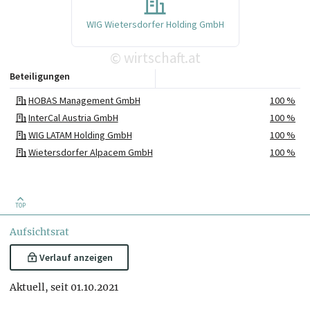
WIG Wietersdorfer Holding GmbH
wirtschaft.at
©
Beteiligungen
HOBAS Management GmbH
100 %
InterCal Austria GmbH
100 %
WIG LATAM Holding GmbH
100 %
Wietersdorfer Alpacem GmbH
100 %
Wietersdorfer Finanz und Beteiligungs GmbH
100 %
SICO Technology GmbH
60 %
Poloplast GmbH & Co KG
EUR 3.000.000
TOP
Speedinvest Industry & Climate Opportunity EuVECA GmbH & Co KG
EUR 100
Aufsichtsrat
Verlauf anzeigen
Aktuell, seit 01.10.2021