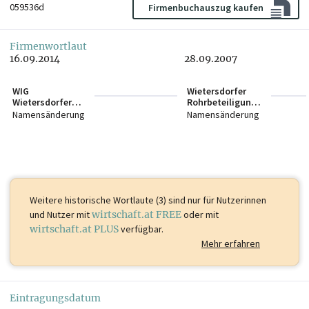
059536d
Firmenbuchauszug kaufen
Firmenwortlaut
16.09.2014
28.09.2007
WIG
Wietersdorfer
Wietersdorfer
Rohrbeteiligungs
Holding GmbH
GmbH
Namensänderung
Namensänderung
Weitere historische Wortlaute (3) sind
nur für Nutzerinnen
und Nutzer mit
wirtschaft.at FREE
oder mit
wirtschaft.at PLUS
verfügbar.
Mehr erfahren
Eintragungsdatum