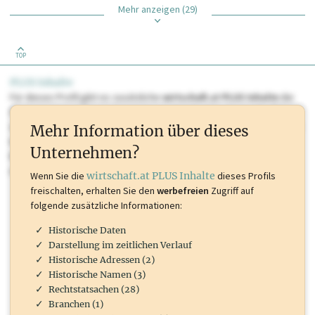
Mehr anzeigen (29)
TOP
PLUS Inhalte
Für dieses Profil gibt es zusätzliche
wirtschaft.at PLUS Inhalte
die
Sie momentan nicht einsehen können. Schalten Sie dieses Profil frei
oder loggen Sie sich ein um diese Inhalte zu sehen. wirtschaft.at PLUS
Mehr Information über dieses
Inhalte sind unter anderem Gewerbeberechtigungen, Nationale
Unternehmen?
Marken, Patente, Rechtstatsachen, OTS-Aussendungen, und viele
mehr.
Wenn Sie die
wirtschaft.at PLUS Inhalte
dieses Profils
freischalten, erhalten Sie den
werbefreien
Zugriff auf
folgende zusätzliche Informationen:
Historische Daten
Darstellung im zeitlichen Verlauf
Historische Adressen (2)
Historische Namen (3)
Rechtstatsachen (28)
Branchen (1)