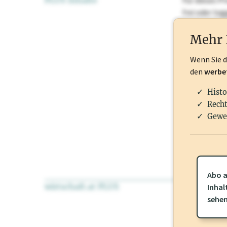
PLUS Inhalte
Für dieses Pr
frei oder lo
Nationale Ma
Mehr 
Wenn Sie 
den
werbe
Histo
Recht
Gewe
Abo a
wirtschaft.at PLUS
Für dieses Pr
Inhal
frei oder log
sehe