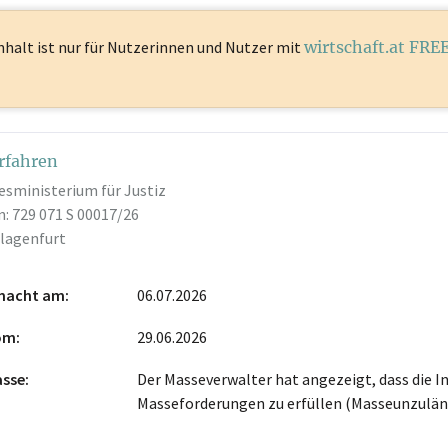
nhalt ist
nur für Nutzerinnen und Nutzer mit
wirtschaft.at FRE
rfahren
esministerium für Justiz
: 729 071 S 00017/26
Klagenfurt
macht am
06.07.2026
vom
29.06.2026
asse
Der Masseverwalter hat angezeigt, dass die I
Masseforderungen zu erfüllen (Masseunzuläng