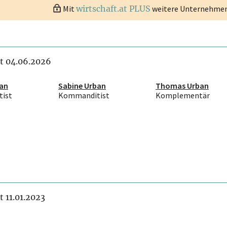
Mit
wirtschaft.at PLUS
weitere Unternehmen 
it 04.06.2026
ban
Sabine Urban
Thomas Urban
ist
Kommanditist
Komplementär
it 11.01.2023