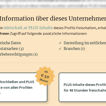
ofil gibt es zusätzliche
wirtschaft.at PLUS Inhalte
die Sie momenta
ggen Sie sich ein um diese Inhalte zu sehen. wirtschaft.at PLUS I
rken, Patente, Rechtstatsachen, OTS-Aussendungen, und viele m
Information über dieses Unternehme
die
wirtschaft.at PLUS Inhalte
dieses Profils freischalten, erha
freien
Zugriff auf folgende zusätzliche Informationen:
rische Daten
Darstellung im zeitliche
statsachen (3)
Branchen (1)
rbeberechtigungen (1)
ab
€ 50
Monat
bschließen und PLUS
PLUS Inhalte dieses Profil
ofil gibt es zusätzliche
wirtschaft.at PLUS Inhalte
die Sie momenta
te von allen Profilen
für 48 Stunden freischalt
gen Sie sich ein um diese Inhalte zu sehen.
n