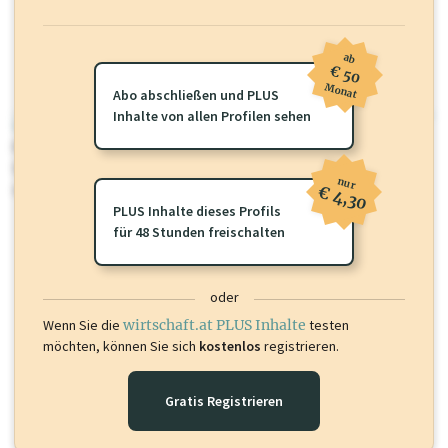
ab
€ 50
Monat
Abo abschließen und PLUS
Inhalte von allen Profilen sehen
wirtschaft.at PLUS
Für dieses Profil gibt es zusätzliche
wirtschaft.at PLUS Inhalte
die
Sie momentan nicht einsehen können. Schalten Sie dieses Profil frei
nur
oder loggen Sie sich ein um diese Inhalte zu sehen.
€ 4,30
PLUS Inhalte dieses Profils
für 48 Stunden freischalten
oder
Wenn Sie die
wirtschaft.at PLUS Inhalte
testen
möchten, können Sie sich
kostenlos
registrieren.
Gratis Registrieren