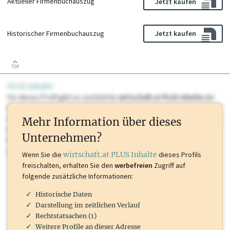
Aktueller Firmenbuchauszug
Jetzt kaufen
Historischer Firmenbuchauszug
Jetzt kaufen
TOP
PLUS Inhalte
Für dieses Profil gibt es zusätzliche
wirtschaft.at PLUS Inhalte
die
Sie momentan nicht einsehen können. Schalten Sie dieses Profil frei
oder loggen Sie sich ein um diese Inhalte zu sehen. wirtschaft.at PLUS
Mehr Information über dieses
Inhalte sind unter anderem Gewerbeberechtigungen, Nationale
Unternehmen?
Marken, Patente, Rechtstatsachen, OTS-Aussendungen, und viele
mehr.
Wenn Sie die
wirtschaft.at PLUS Inhalte
dieses Profils
freischalten, erhalten Sie den
werbefreien
Zugriff auf
folgende zusätzliche Informationen:
Historische Daten
Darstellung im zeitlichen Verlauf
Rechtstatsachen (1)
Weitere Profile an dieser Adresse