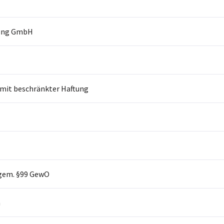
tung GmbH
 mit beschränkter Haftung
gem. §99 GewO
n