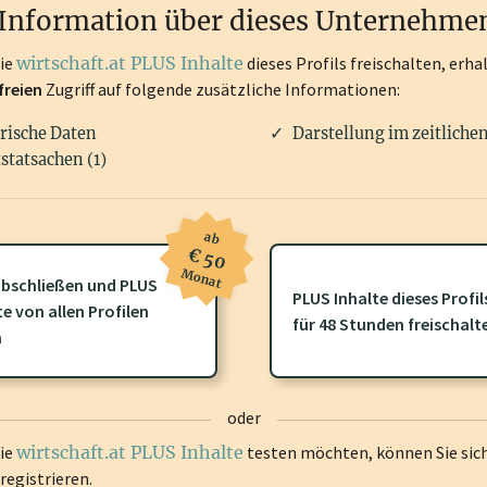
Information über dieses Unternehme
die
wirtschaft.at PLUS Inhalte
dieses Profils freischalten, erha
freien
Zugriff auf folgende zusätzliche Informationen:
rische Daten
Darstellung im zeitliche
statsachen (1)
ab
€ 50
Monat
bschließen und PLUS
PLUS Inhalte dieses Profil
te von allen Profilen
ofil gibt es zusätzliche
wirtschaft.at PLUS Inhalte
die Sie momenta
für 48 Stunden freischalt
n
gen Sie sich ein um diese Inhalte zu sehen.
oder
die
wirtschaft.at PLUS Inhalte
testen möchten, können Sie sic
registrieren.