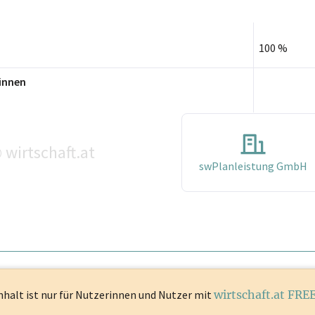
100 %
innen
wirtschaft.at
©
swPlanleistung GmbH
nhalt ist
nur für Nutzerinnen und Nutzer mit
wirtschaft.at FRE