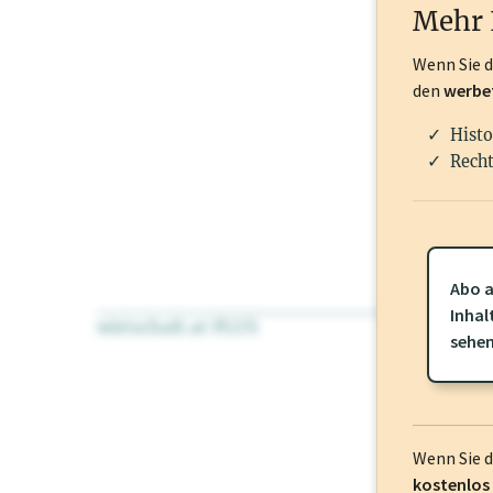
Mehr 
Wenn Sie 
den
werbe
Histo
Recht
Abo a
Inhal
wirtschaft.at PLUS
Für dieses Pr
sehe
frei oder log
Wenn Sie 
kostenlos