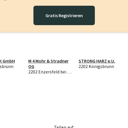
Gratis Registrieren
MK GmbH
M 4 Mohr & Stradner
STRONG HARZ e.U.
gsbrunn
OG
2202 Königsbrunn
2202 Enzersfeld bei Wien
Teilen auf: