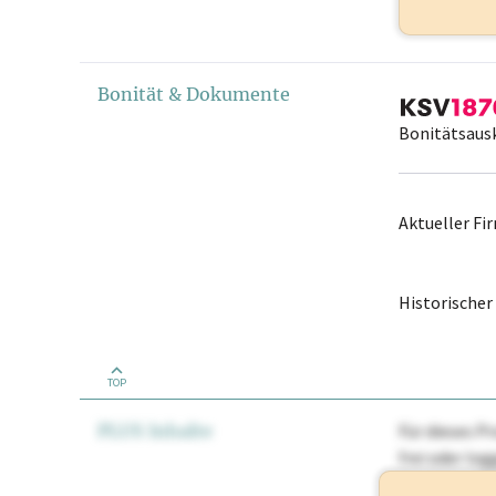
Bonität & Dokumente
Bonitätsaus
Aktueller F
Historische
TOP
PLUS Inhalte
Für dieses Pr
frei oder lo
Nationale Ma