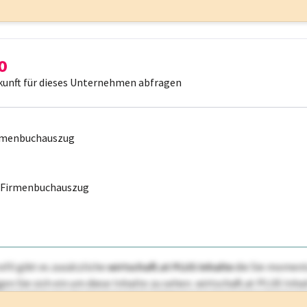
kunft für dieses Unternehmen abfragen
irmenbuchauszug
r Firmenbuchauszug
ofil gibt es zusätzliche
wirtschaft.at PLUS Inhalte
die Sie momenta
ggen Sie sich ein um diese Inhalte zu sehen. wirtschaft.at PLUS I
rken, Patente, Rechtstatsachen, OTS-Aussendungen, und viele m