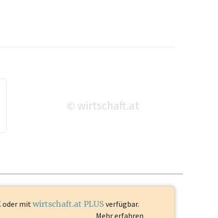
wirtschaft.at
©
E
oder mit
wirtschaft.at PLUS
verfügbar.
Mehr erfahren