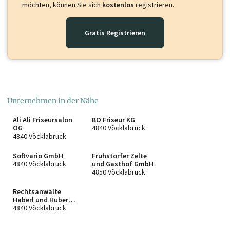
möchten, können Sie sich
kostenlos
registrieren.
Gratis Registrieren
Unternehmen in der Nähe
Ali Ali Friseursalon
BO Friseur KG
OG
4840 Vöcklabruck
4840 Vöcklabruck
Softvario GmbH
Fruhstorfer Zelte
4840 Vöcklabruck
und Gasthof GmbH
4850 Vöcklabruck
Rechtsanwälte
Haberl und Huber
GmbH
4840 Vöcklabruck