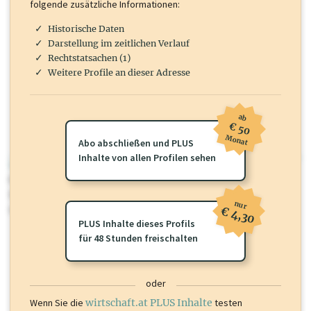
folgende zusätzliche Informationen:
Historische Daten
Darstellung im zeitlichen Verlauf
Rechtstatsachen (1)
Weitere Profile an dieser Adresse
ab
€ 50
Monat
Abo abschließen und PLUS
Inhalte von allen Profilen sehen
wirtschaft.at PLUS
Für dieses Profil gibt es zusätzliche
wirtschaft.at PLUS Inhalte
die
Sie momentan nicht einsehen können. Schalten Sie dieses Profil frei
nur
oder loggen Sie sich ein um diese Inhalte zu sehen.
€ 4,30
PLUS Inhalte dieses Profils
für 48 Stunden freischalten
oder
Wenn Sie die
wirtschaft.at PLUS Inhalte
testen