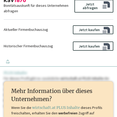
Jetzt
Bonitätsauskunft für dieses Unternehmen
abfragen
abfragen
Aktueller Firmenbuchauszug
Jetzt kaufen
Historischer Firmenbuchauszug
Jetzt kaufen
TOP
PLUS Inhalte
Für dieses Profil gibt es zusätzliche
wirtschaft.at PLUS Inhalte
die
Sie momentan nicht einsehen können. Schalten Sie dieses Profil frei
oder loggen Sie sich ein um diese Inhalte zu sehen. wirtschaft.at PLUS
Mehr Information über dieses
Inhalte sind unter anderem Gewerbeberechtigungen, Nationale
Unternehmen?
Marken, Patente, Rechtstatsachen, OTS-Aussendungen, und viele
mehr.
Wenn Sie die
wirtschaft.at PLUS Inhalte
dieses Profils
freischalten, erhalten Sie den
werbefreien
Zugriff auf