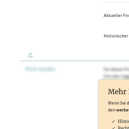
Aktueller F
Historische
TOP
PLUS Inhalte
Für dieses Pr
frei oder lo
Nationale Ma
Mehr 
Wenn Sie 
den
werbe
Histo
Recht