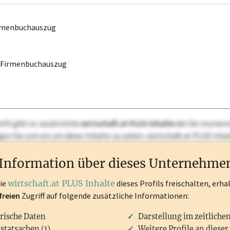
irmenbuchauszug
r Firmenbuchauszug
ofil gibt es zusätzliche
wirtschaft.at PLUS Inhalte
die Sie momenta
ggen Sie sich ein um diese Inhalte zu sehen. wirtschaft.at PLUS I
rken, Patente, Rechtstatsachen, OTS-Aussendungen, und viele m
Information über dieses Unternehme
die
wirtschaft.at PLUS Inhalte
dieses Profils freischalten, erha
freien
Zugriff auf folgende zusätzliche Informationen:
rische Daten
Darstellung im zeitliche
statsachen (1)
Weitere Profile an dieser