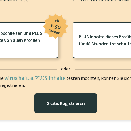
ab
€ 50
Monat
bschließen und PLUS
PLUS Inhalte dieses Profil
te von allen Profilen
ofil gibt es zusätzliche
wirtschaft.at PLUS Inhalte
die Sie momenta
für 48 Stunden freischalt
n
gen Sie sich ein um diese Inhalte zu sehen.
oder
die
wirtschaft.at PLUS Inhalte
testen möchten, können Sie sic
registrieren.
Gratis Registrieren