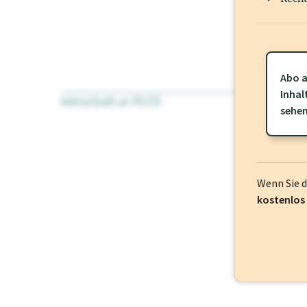
Abo a
Inhal
wirtschaft.at PLUS
Für dieses Pr
sehe
frei oder log
Wenn Sie 
kostenlos