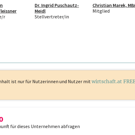
an
Dr. Ingrid Puschautz-
Christian Marek, MB
leissner
Meidl
Mitglied
e/r
Stellvertreter/in
nhalt ist
nur für Nutzerinnen und Nutzer mit
wirtschaft.at FRE
kunft für dieses Unternehmen abfragen