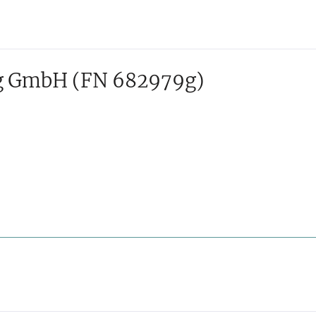
ng GmbH
(FN 682979g)