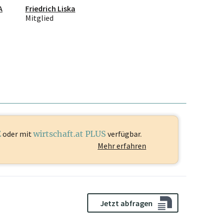
A
Friedrich Liska
Mitglied
E
oder mit
wirtschaft.at PLUS
verfügbar.
Mehr erfahren
Jetzt abfragen