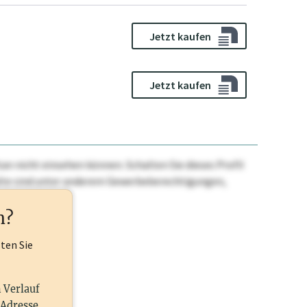
Jetzt kaufen
Jetzt kaufen
n nicht einsehen können. Schalten Sie dieses Profil
nhalte sind unter anderem Gewerbeberechtigungen,
ehr.
n?
lten Sie
n Verlauf
 Adresse