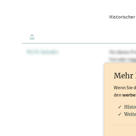
Historische
TOP
PLUS Inhalte
Für dieses Pr
frei oder lo
Nationale Ma
Mehr 
Wenn Sie 
den
werbe
Histo
Weite