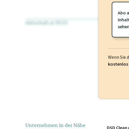
Abo a
Inhal
wirtschaft.at PLUS
Für dieses Pr
sehe
frei oder log
Wenn Sie 
kostenlos
Unternehmen in der Nähe
DSD Clean 