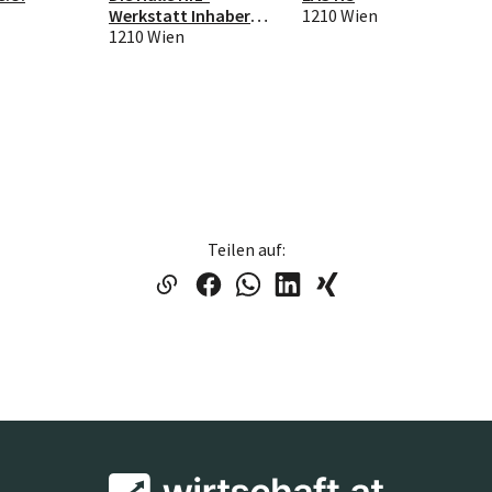
Werkstatt Inhaber
1210 Wien
Marvin Maxa e.U.
1210 Wien
Teilen auf: