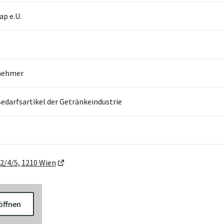
p e.U.
nehmer
edarfsartikel der Getränkeindustrie
2/4/5, 1210 Wien
öffnen