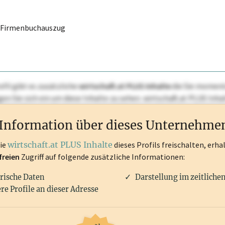
r Firmenbuchauszug
ofil gibt es zusätzliche
wirtschaft.at PLUS Inhalte
die Sie momenta
ggen Sie sich ein um diese Inhalte zu sehen. wirtschaft.at PLUS I
rken, Patente, Rechtstatsachen, OTS-Aussendungen, und viele m
Information über dieses Unternehme
die
wirtschaft.at PLUS Inhalte
dieses Profils freischalten, erha
freien
Zugriff auf folgende zusätzliche Informationen:
rische Daten
Darstellung im zeitliche
re Profile an dieser Adresse