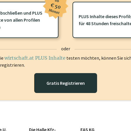
ab
€ 50
Monat
bschließen und PLUS
PLUS Inhalte dieses Profil
te von allen Profilen
ofil gibt es zusätzliche
wirtschaft.at PLUS Inhalte
die Sie momenta
für 48 Stunden freischalt
n
gen Sie sich ein um diese Inhalte zu sehen.
oder
die
wirtschaft.at PLUS Inhalte
testen möchten, können Sie sic
registrieren.
Gratis Registrieren
e.U.
Die Halle Kfz-
EAS KG