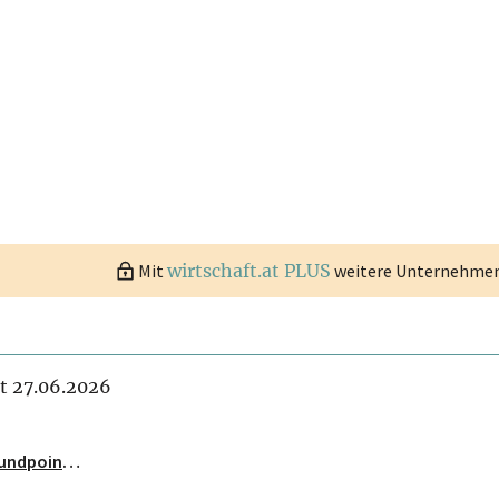
Mit
wirtschaft.at PLUS
weitere Unternehmen 
it 27.06.2026
undpointn