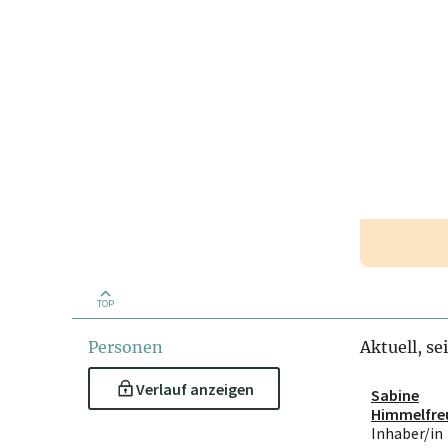
TOP
Personen
Aktuell, se
Verlauf anzeigen
Sabine
Himmelfre
er
Inhaber/in