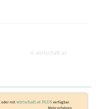
wirtschaft.at
©
E
oder mit
wirtschaft.at PLUS
verfügbar.
Mehr erfahren