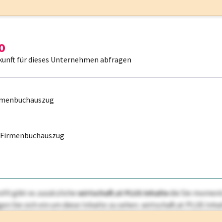
kunft für dieses Unternehmen abfragen
irmenbuchauszug
r Firmenbuchauszug
ofil gibt es zusätzliche
wirtschaft.at PLUS Inhalte
die Sie momenta
ggen Sie sich ein um diese Inhalte zu sehen. wirtschaft.at PLUS I
rken, Patente, Rechtstatsachen, OTS-Aussendungen, und viele m