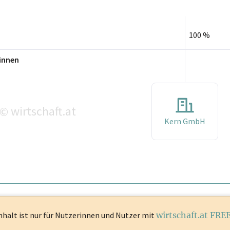
100 %
innen
wirtschaft.at
©
Kern GmbH
nhalt ist
nur für Nutzerinnen und Nutzer mit
wirtschaft.at FRE