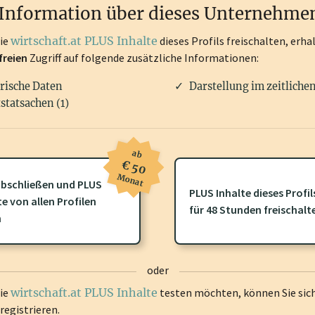
Information über dieses Unternehme
die
wirtschaft.at PLUS Inhalte
dieses Profils freischalten, erha
freien
Zugriff auf folgende zusätzliche Informationen:
rische Daten
Darstellung im zeitliche
statsachen (1)
ab
€ 50
Monat
bschließen und PLUS
PLUS Inhalte dieses Profil
te von allen Profilen
ofil gibt es zusätzliche
wirtschaft.at PLUS Inhalte
die Sie momenta
für 48 Stunden freischalt
n
gen Sie sich ein um diese Inhalte zu sehen.
oder
die
wirtschaft.at PLUS Inhalte
testen möchten, können Sie sic
registrieren.