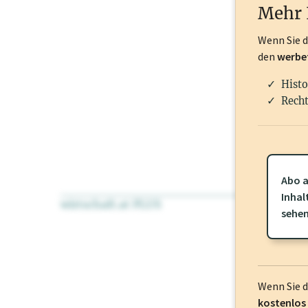
Mehr 
Wenn Sie 
den
werbe
Histo
Recht
Abo a
Inhal
wirtschaft.at PLUS
Für dieses Pr
sehe
frei oder log
Wenn Sie 
kostenlos