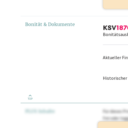
Bonität & Dokumente
Bonitätsaus
Aktueller F
Historische
TOP
PLUS Inhalte
Für dieses Pr
frei oder lo
Nationale Ma