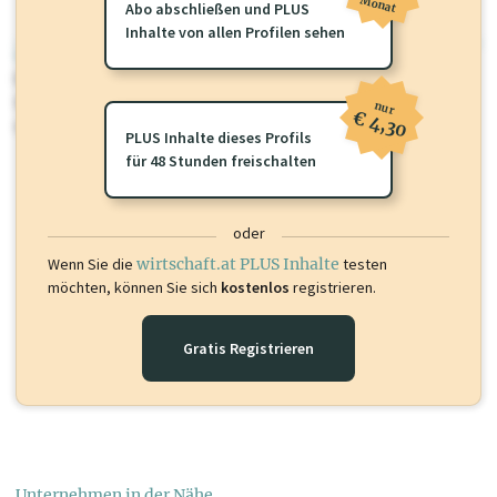
Monat
Abo abschließen und PLUS
Inhalte von allen Profilen sehen
wirtschaft.at PLUS
Für dieses Profil gibt es zusätzliche
wirtschaft.at PLUS Inhalte
die
Sie momentan nicht einsehen können. Schalten Sie dieses Profil frei
nur
€ 4,30
oder loggen Sie sich ein um diese Inhalte zu sehen.
PLUS Inhalte dieses Profils
für 48 Stunden freischalten
oder
Wenn Sie die
wirtschaft.at PLUS Inhalte
testen
möchten, können Sie sich
kostenlos
registrieren.
Gratis Registrieren
Unternehmen in der Nähe