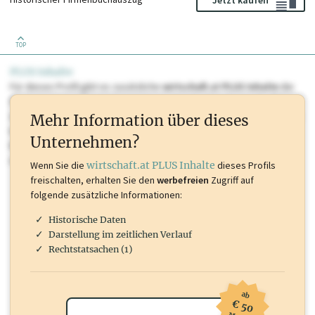
TOP
PLUS Inhalte
Für dieses Profil gibt es zusätzliche
wirtschaft.at PLUS Inhalte
die
Sie momentan nicht einsehen können. Schalten Sie dieses Profil frei
oder loggen Sie sich ein um diese Inhalte zu sehen. wirtschaft.at PLUS
Mehr Information über dieses
Inhalte sind unter anderem Gewerbeberechtigungen, Nationale
Unternehmen?
Marken, Patente, Rechtstatsachen, OTS-Aussendungen, und viele
mehr.
Wenn Sie die
wirtschaft.at PLUS Inhalte
dieses Profils
freischalten, erhalten Sie den
werbefreien
Zugriff auf
folgende zusätzliche Informationen:
Historische Daten
Darstellung im zeitlichen Verlauf
Rechtstatsachen (1)
ab
€ 50