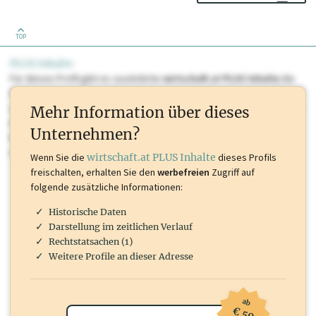
TOP
PLUS Inhalte
Für dieses Profil gibt es zusätzliche
wirtschaft.at PLUS Inhalte
die
Sie momentan nicht einsehen können. Schalten Sie dieses Profil frei
oder loggen Sie sich ein um diese Inhalte zu sehen. wirtschaft.at PLUS
Mehr Information über dieses
Inhalte sind unter anderem Gewerbeberechtigungen, Nationale
Unternehmen?
Marken, Patente, Rechtstatsachen, OTS-Aussendungen, und viele
mehr.
Wenn Sie die
wirtschaft.at PLUS Inhalte
dieses Profils
freischalten, erhalten Sie den
werbefreien
Zugriff auf
folgende zusätzliche Informationen:
Historische Daten
Darstellung im zeitlichen Verlauf
Rechtstatsachen (1)
Weitere Profile an dieser Adresse
ab
€ 50