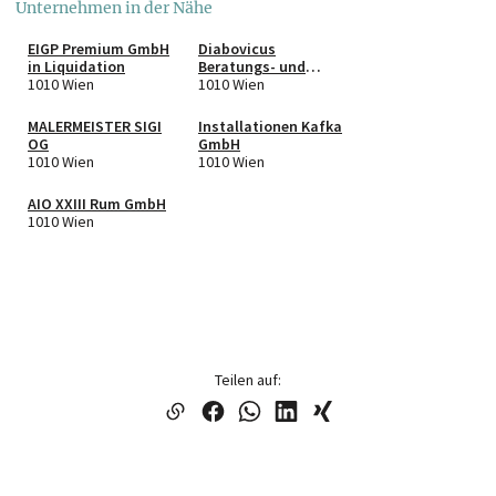
Unternehmen in der Nähe
EIGP Premium GmbH
Diabovicus
in Liquidation
Beratungs- und
1010 Wien
Beteiligungs- GmbH
1010 Wien
MALERMEISTER SIGI
Installationen Kafka
OG
GmbH
1010 Wien
1010 Wien
AIO XXIII Rum GmbH
1010 Wien
Teilen auf: