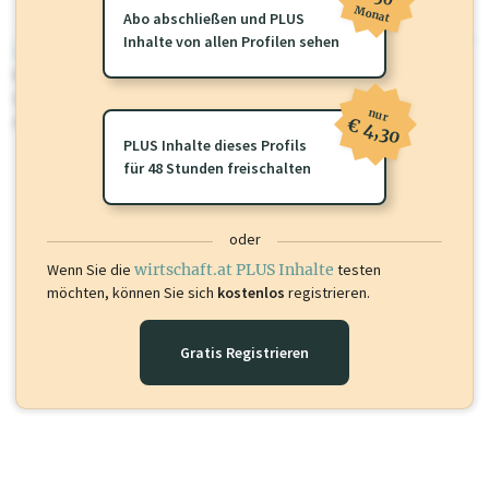
Monat
Abo abschließen und PLUS
Inhalte von allen Profilen sehen
wirtschaft.at PLUS
Für dieses Profil gibt es zusätzliche
wirtschaft.at PLUS Inhalte
die
Sie momentan nicht einsehen können. Schalten Sie dieses Profil frei
nur
oder loggen Sie sich ein um diese Inhalte zu sehen.
€ 4,30
PLUS Inhalte dieses Profils
für 48 Stunden freischalten
oder
Wenn Sie die
wirtschaft.at PLUS Inhalte
testen
möchten, können Sie sich
kostenlos
registrieren.
Gratis Registrieren