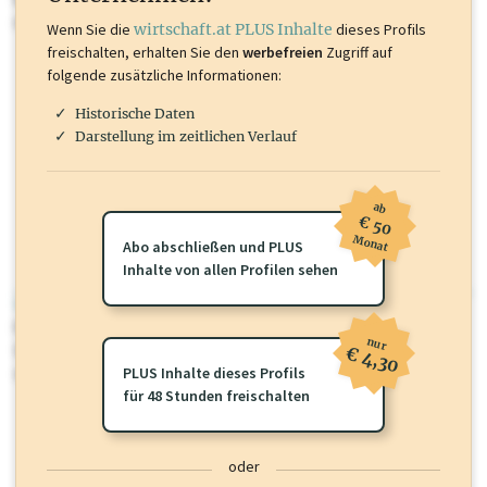
mehr.
Wenn Sie die
wirtschaft.at PLUS Inhalte
dieses Profils
freischalten, erhalten Sie den
werbefreien
Zugriff auf
folgende zusätzliche Informationen:
Historische Daten
Darstellung im zeitlichen Verlauf
ab
€ 50
Monat
Abo abschließen und PLUS
Inhalte von allen Profilen sehen
wirtschaft.at PLUS
Für dieses Profil gibt es zusätzliche
wirtschaft.at PLUS Inhalte
die
nur
Sie momentan nicht einsehen können. Schalten Sie dieses Profil frei
€ 4,30
oder loggen Sie sich ein um diese Inhalte zu sehen.
PLUS Inhalte dieses Profils
für 48 Stunden freischalten
oder