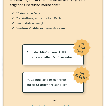
folgende zusätzliche Informationen:
Historische Daten
Darstellung im zeitlichen Verlauf
Rechtstatsachen (1)
Weitere Profile an dieser Adresse
ab
€ 50
Monat
Abo abschließen und PLUS
Inhalte von allen Profilen sehen
wirtschaft.at PLUS
Für dieses Profil gibt es zusätzliche
wirtschaft.at PLUS Inhalte
die
Sie momentan nicht einsehen können. Schalten Sie dieses Profil frei
nur
oder loggen Sie sich ein um diese Inhalte zu sehen.
€ 4,30
PLUS Inhalte dieses Profils
für 48 Stunden freischalten
oder