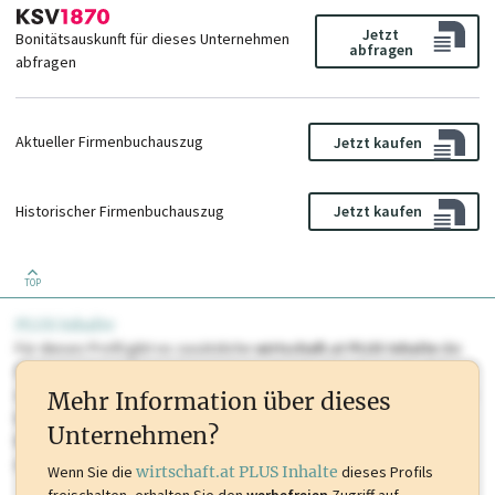
Jetzt
Bonitätsauskunft für dieses Unternehmen
abfragen
abfragen
Aktueller Firmenbuchauszug
Jetzt kaufen
Historischer Firmenbuchauszug
Jetzt kaufen
TOP
PLUS Inhalte
Für dieses Profil gibt es zusätzliche
wirtschaft.at PLUS Inhalte
die
Sie momentan nicht einsehen können. Schalten Sie dieses Profil frei
oder loggen Sie sich ein um diese Inhalte zu sehen. wirtschaft.at PLUS
Mehr Information über dieses
Inhalte sind unter anderem Gewerbeberechtigungen, Nationale
Unternehmen?
Marken, Patente, Rechtstatsachen, OTS-Aussendungen, und viele
mehr.
Wenn Sie die
wirtschaft.at PLUS Inhalte
dieses Profils
freischalten, erhalten Sie den
werbefreien
Zugriff auf