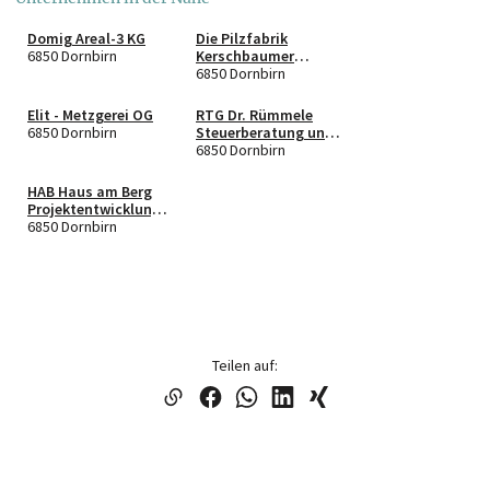
Domig Areal-3 KG
Die Pilzfabrik
6850 Dornbirn
Kerschbaumer
Dublyanskiy OG
6850 Dornbirn
Elit - Metzgerei OG
RTG Dr. Rümmele
6850 Dornbirn
Steuerberatung und
Wirtschaftsprüfung
6850 Dornbirn
GmbH
HAB Haus am Berg
Projektentwicklungs
gesellschaft GmbH
6850 Dornbirn
Teilen auf: