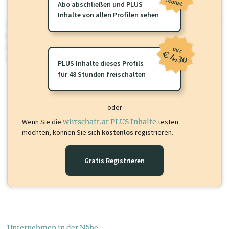
Monat
Abo abschließen und PLUS
Inhalte von allen Profilen sehen
wirtschaft.at PLUS
Für dieses Profil gibt es zusätzliche
wirtschaft.at PLUS Inhalte
die
Sie momentan nicht einsehen können. Schalten Sie dieses Profil frei
nur
€ 4,30
oder loggen Sie sich ein um diese Inhalte zu sehen.
PLUS Inhalte dieses Profils
für 48 Stunden freischalten
oder
Wenn Sie die
wirtschaft.at PLUS Inhalte
testen
möchten, können Sie sich
kostenlos
registrieren.
Gratis Registrieren
Unternehmen in der Nähe