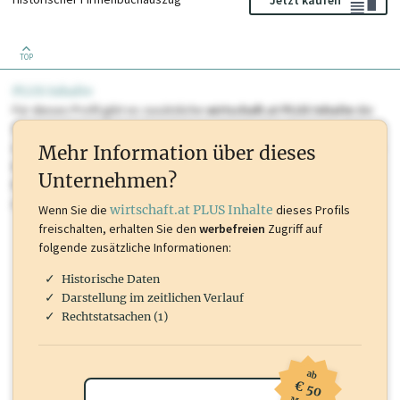
TOP
PLUS Inhalte
Für dieses Profil gibt es zusätzliche
wirtschaft.at PLUS Inhalte
die
Sie momentan nicht einsehen können. Schalten Sie dieses Profil frei
oder loggen Sie sich ein um diese Inhalte zu sehen. wirtschaft.at PLUS
Mehr Information über dieses
Inhalte sind unter anderem Gewerbeberechtigungen, Nationale
Unternehmen?
Marken, Patente, Rechtstatsachen, OTS-Aussendungen, und viele
mehr.
Wenn Sie die
wirtschaft.at PLUS Inhalte
dieses Profils
freischalten, erhalten Sie den
werbefreien
Zugriff auf
folgende zusätzliche Informationen:
Historische Daten
Darstellung im zeitlichen Verlauf
Rechtstatsachen (1)
ab
€ 50