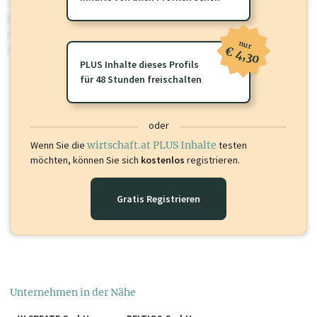
wirtschaft.at PLUS
Für dieses Profil gibt es zusätzliche
wirtschaft.at PLUS Inhalte
die
Sie momentan nicht einsehen können. Schalten Sie dieses Profil frei
nur
oder loggen Sie sich ein um diese Inhalte zu sehen.
€ 4,30
PLUS Inhalte dieses Profils
für 48 Stunden freischalten
oder
Wenn Sie die
wirtschaft.at PLUS Inhalte
testen
möchten, können Sie sich
kostenlos
registrieren.
Gratis Registrieren
Unternehmen in der Nähe