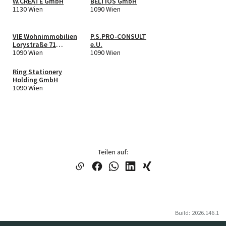
W.CREATE GmbH
BELTIOS GmbH
1130 Wien
1090 Wien
VIE Wohnimmobilien
P.S.PRO-CONSULT
Lorystraße 71
e.U.
Entwicklung GmbH
1090 Wien
1090 Wien
Ring Stationery
Holding GmbH
1090 Wien
Teilen auf:
Build: 2026.146.1