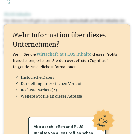
TOP
PLUS Inhalte
Für dieses Profil gibt es zusätzliche
wirtschaft.at PLUS Inhalte
die
Sie momentan nicht einsehen können. Schalten Sie dieses Profil frei
oder loggen Sie sich ein um diese Inhalte zu sehen. wirtschaft.at PLUS
Mehr Information über dieses
Inhalte sind unter anderem Gewerbeberechtigungen, Nationale
Unternehmen?
Marken, Patente, Rechtstatsachen, OTS-Aussendungen, und viele
mehr.
Wenn Sie die
wirtschaft.at PLUS Inhalte
dieses Profils
freischalten, erhalten Sie den
werbefreien
Zugriff auf
folgende zusätzliche Informationen:
Historische Daten
Darstellung im zeitlichen Verlauf
Rechtstatsachen (2)
Weitere Profile an dieser Adresse
ab
€ 50
Monat
Abo abschließen und PLUS
Inhalte von allen Profilen sehen