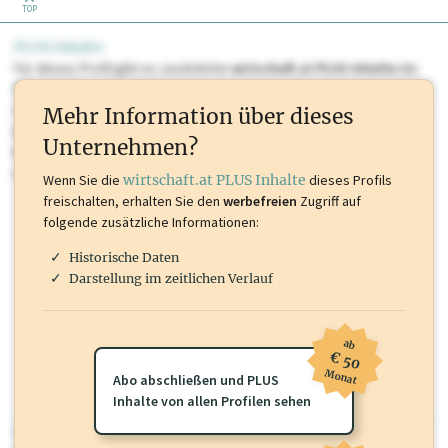
TOP
PLUS Inhalte
Für dieses Profil gibt es zusätzliche
wirtschaft.at PLUS Inhalte
die
Sie momentan nicht einsehen können. Schalten Sie dieses Profil frei
oder loggen Sie sich ein um diese Inhalte zu sehen. wirtschaft.at PLUS
Mehr Information über dieses
Inhalte sind unter anderem Gewerbeberechtigungen, Nationale
Unternehmen?
Marken, Patente, Rechtstatsachen, OTS-Aussendungen, und viele
mehr.
Wenn Sie die
wirtschaft.at PLUS Inhalte
dieses Profils
freischalten, erhalten Sie den
werbefreien
Zugriff auf
folgende zusätzliche Informationen:
Historische Daten
Darstellung im zeitlichen Verlauf
ab
€ 50
Monat
Abo abschließen und PLUS
Inhalte von allen Profilen sehen
wirtschaft.at PLUS