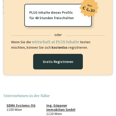
Für dieses Profil gibt es zusätzliche
wirtschaft.at PLUS Inhalte
die
nur
Sie momentan nicht einsehen können. Schalten Sie dieses Profil frei
€ 4,30
oder loggen Sie sich ein um diese Inhalte zu sehen.
PLUS Inhalte dieses Profils
für 48 Stunden freischalten
oder
Wenn Sie die
wirtschaft.at PLUS Inhalte
testen
möchten, können Sie sich
kostenlos
registrieren.
Gratis Registrieren
Unternehmen in der Nähe
SEMA Systems OG
Ing. Göppner
1100 Wien
Immobilien GmbH
1120 Wien