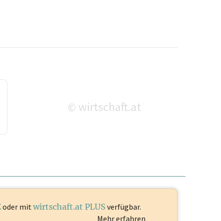
wirtschaft.at
©
E
oder mit
wirtschaft.at PLUS
verfügbar.
Mehr erfahren