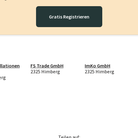
Gratis Registrieren
llationen
FS Trade GmbH
ImKo GmbH
2325 Himberg
2325 Himberg
erg
Teilen auf: