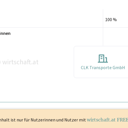
100 %
innen
wirtschaft.at
©
CLK Transporte GmbH
nhalt ist
nur für Nutzerinnen und Nutzer mit
wirtschaft.at FRE