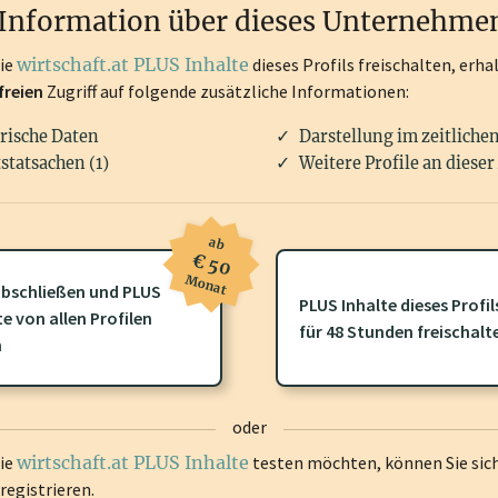
Information über dieses Unternehme
die
wirtschaft.at PLUS Inhalte
dieses Profils freischalten, erha
freien
Zugriff auf folgende zusätzliche Informationen:
rische Daten
Darstellung im zeitliche
statsachen (1)
Weitere Profile an dieser
ab
€ 50
Monat
bschließen und PLUS
PLUS Inhalte dieses Profil
te von allen Profilen
ofil gibt es zusätzliche
wirtschaft.at PLUS Inhalte
die Sie momenta
für 48 Stunden freischalt
n
gen Sie sich ein um diese Inhalte zu sehen.
oder
die
wirtschaft.at PLUS Inhalte
testen möchten, können Sie sic
registrieren.