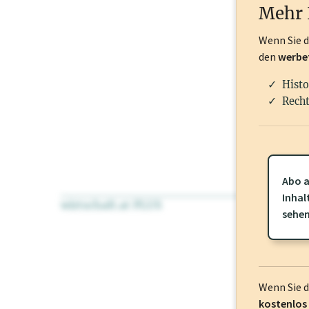
Mehr 
Wenn Sie 
den
werbe
Histo
Recht
Abo a
Inhal
wirtschaft.at PLUS
Für dieses Pr
sehe
frei oder log
Wenn Sie 
kostenlos