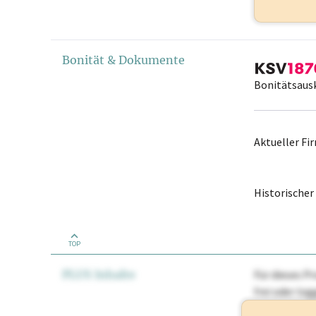
Bonität & Dokumente
Bonitätsaus
Aktueller F
Historische
TOP
PLUS Inhalte
Für dieses Pr
frei oder lo
Nationale Ma