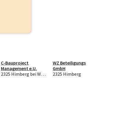
C-Bauproject
WZ Beteiligungs
Management e.U.
GmbH
2325 Himberg bei Wien
2325 Himberg