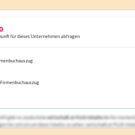
kunft für dieses Unternehmen abfragen
irmenbuchauszug
r Firmenbuchauszug
ofil gibt es zusätzliche
wirtschaft.at PLUS Inhalte
die Sie momenta
ggen Sie sich ein um diese Inhalte zu sehen. wirtschaft.at PLUS I
rken, Patente, Rechtstatsachen, OTS-Aussendungen, und viele m