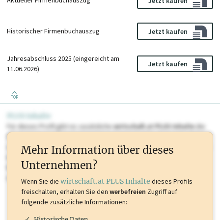
Aktueller Firmenbuchauszug
Jetzt kaufen
Historischer Firmenbuchauszug
Jetzt kaufen
Jahresabschluss 2025 (eingereicht am
Jetzt kaufen
11.06.2026)
TOP
PLUS Inhalte
Für dieses Profil gibt es zusätzliche
wirtschaft.at PLUS Inhalte
die
Sie momentan nicht einsehen können. Schalten Sie dieses Profil frei
oder loggen Sie sich ein um diese Inhalte zu sehen. wirtschaft.at PLUS
Mehr Information über dieses
Inhalte sind unter anderem Gewerbeberechtigungen, Nationale
Unternehmen?
Marken, Patente, Rechtstatsachen, OTS-Aussendungen, und viele
mehr.
Wenn Sie die
wirtschaft.at PLUS Inhalte
dieses Profils
freischalten, erhalten Sie den
werbefreien
Zugriff auf
folgende zusätzliche Informationen:
Historische Daten