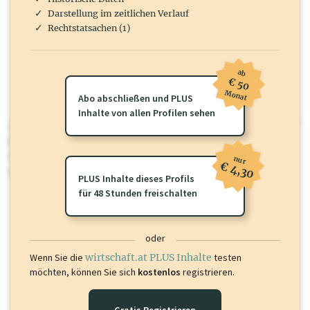
Darstellung im zeitlichen Verlauf
Rechtstatsachen (1)
ab
€ 50
Monat
Abo abschließen und PLUS
Inhalte von allen Profilen sehen
wirtschaft.at PLUS
Für dieses Profil gibt es zusätzliche
wirtschaft.at PLUS Inhalte
die
Sie momentan nicht einsehen können. Schalten Sie dieses Profil frei
nur
€ 4,30
oder loggen Sie sich ein um diese Inhalte zu sehen.
PLUS Inhalte dieses Profils
für 48 Stunden freischalten
oder
Wenn Sie die
wirtschaft.at PLUS Inhalte
testen
möchten, können Sie sich
kostenlos
registrieren.