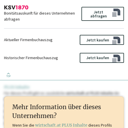
Jetzt
Bonitätsauskunft für dieses Unternehmen
abfragen
abfragen
Aktueller Firmenbuchauszug
Jetzt kaufen
Historischer Firmenbuchauszug
Jetzt kaufen
TOP
PLUS Inhalte
Für dieses Profil gibt es zusätzliche
wirtschaft.at PLUS Inhalte
die
Sie momentan nicht einsehen können. Schalten Sie dieses Profil frei
oder loggen Sie sich ein um diese Inhalte zu sehen. wirtschaft.at PLUS
Mehr Information über dieses
Inhalte sind unter anderem Gewerbeberechtigungen, Nationale
Unternehmen?
Marken, Patente, Rechtstatsachen, OTS-Aussendungen, und viele
mehr.
Wenn Sie die
wirtschaft.at PLUS Inhalte
dieses Profils