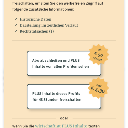
freischalten, erhalten Sie den
werbefreien
Zugriff auf
folgende zusätzliche Informationen:
Historische Daten
Darstellung im zeitlichen Verlauf
Rechtstatsachen (1)
ab
€ 50
Monat
Abo abschließen und PLUS
Inhalte von allen Profilen sehen
wirtschaft.at PLUS
Für dieses Profil gibt es zusätzliche
wirtschaft.at PLUS Inhalte
die
Sie momentan nicht einsehen können. Schalten Sie dieses Profil frei
nur
€ 4,30
oder loggen Sie sich ein um diese Inhalte zu sehen.
PLUS Inhalte dieses Profils
für 48 Stunden freischalten
oder
Wenn Sie die
wirtschaft.at PLUS Inhalte
testen