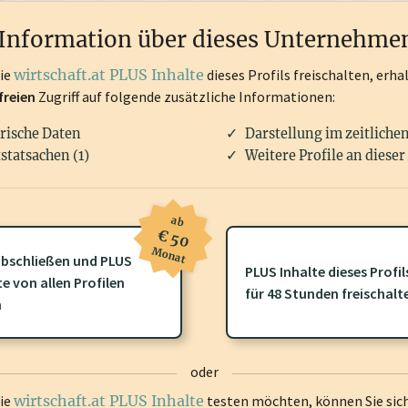
rken, Patente, Rechtstatsachen, OTS-Aussendungen, und viele m
Information über dieses Unternehme
die
wirtschaft.at PLUS Inhalte
dieses Profils freischalten, erha
freien
Zugriff auf folgende zusätzliche Informationen:
rische Daten
Darstellung im zeitliche
statsachen (1)
Weitere Profile an dieser
ab
€ 50
Monat
bschließen und PLUS
PLUS Inhalte dieses Profil
te von allen Profilen
ofil gibt es zusätzliche
wirtschaft.at PLUS Inhalte
die Sie momenta
für 48 Stunden freischalt
n
gen Sie sich ein um diese Inhalte zu sehen.
oder
die
wirtschaft.at PLUS Inhalte
testen möchten, können Sie sic