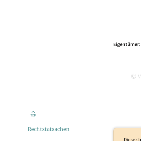
Eigentümer:
w
©
TOP
Rechtstatsachen
Dieser I