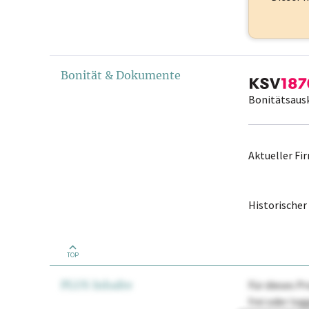
Bonität & Dokumente
Bonitätsaus
Aktueller F
Historische
TOP
PLUS Inhalte
Für dieses Pr
frei oder lo