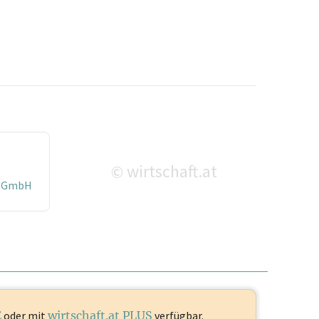
wirtschaft.at
©
t GmbH
E
oder mit
wirtschaft.at PLUS
verfügbar.