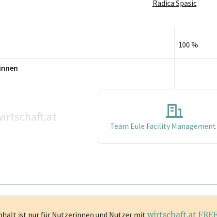
Radica Spasic
100 %
innen
irtschaft.at
Team Eule Facility Managemen
nhalt ist
nur für Nutzerinnen und Nutzer mit
wirtschaft.at FRE