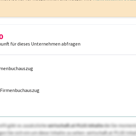
kunft für dieses Unternehmen abfragen
irmenbuchauszug
r Firmenbuchauszug
ofil gibt es zusätzliche
wirtschaft.at PLUS Inhalte
die Sie momenta
ggen Sie sich ein um diese Inhalte zu sehen. wirtschaft.at PLUS I