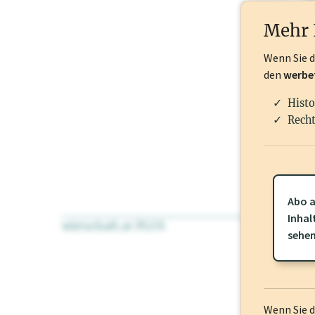
Nationale Ma
Mehr 
Wenn Sie 
den
werbe
Histo
Recht
Abo a
Inhal
wirtschaft.at PLUS
Für dieses Pr
sehe
frei oder log
Wenn Sie 