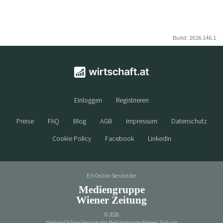
Build: 2026.146.1
Einloggen
Registrieren
Preise
FAQ
Blog
AGB
Impressum
Datenschutz
Cookie Policy
Facebook
LinkedIn
Ein Online-Service der
Mediengruppe
Wiener Zeitung
©
2026
Weitere Online-Services der Mediengruppe Wiener Zeitung: