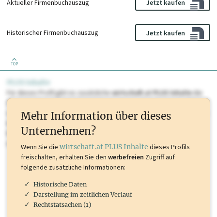
Aktueller Firmenbuchauszug
Jetzt kaufen
Historischer Firmenbuchauszug
Jetzt kaufen
TOP
PLUS Inhalte
Für dieses Profil gibt es zusätzliche
wirtschaft.at PLUS Inhalte
die
Sie momentan nicht einsehen können. Schalten Sie dieses Profil frei
oder loggen Sie sich ein um diese Inhalte zu sehen. wirtschaft.at PLUS
Mehr Information über dieses
Inhalte sind unter anderem Gewerbeberechtigungen, Nationale
Unternehmen?
Marken, Patente, Rechtstatsachen, OTS-Aussendungen, und viele
mehr.
Wenn Sie die
wirtschaft.at PLUS Inhalte
dieses Profils
freischalten, erhalten Sie den
werbefreien
Zugriff auf
folgende zusätzliche Informationen:
Historische Daten
Darstellung im zeitlichen Verlauf
Rechtstatsachen (1)