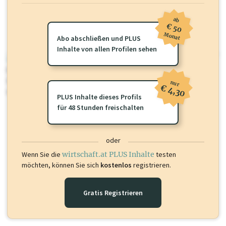
ab
€ 50
Monat
Abo abschließen und PLUS
Inhalte von allen Profilen sehen
wirtschaft.at PLUS
Für dieses Profil gibt es zusätzliche
wirtschaft.at PLUS Inhalte
die
Sie momentan nicht einsehen können. Schalten Sie dieses Profil frei
nur
€ 4,30
oder loggen Sie sich ein um diese Inhalte zu sehen.
PLUS Inhalte dieses Profils
für 48 Stunden freischalten
oder
Wenn Sie die
wirtschaft.at PLUS Inhalte
testen
möchten, können Sie sich
kostenlos
registrieren.
Gratis Registrieren