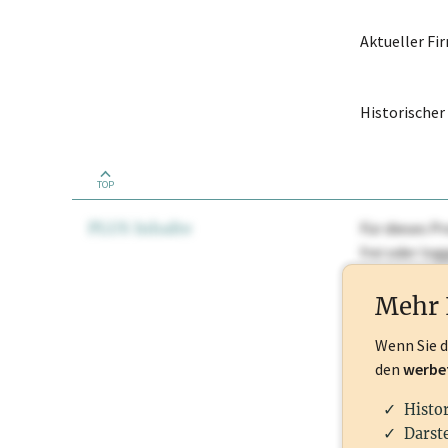
Aktueller F
Historische
TOP
PLUS Inhalte
Für dieses Pr
frei oder lo
Nationale Ma
Mehr 
Wenn Sie 
den
werbe
Histo
Darste