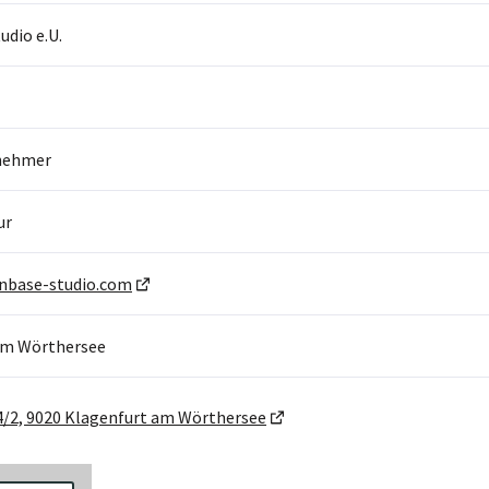
dio e.U.
nehmer
ur
nbase-studio.com
am Wörthersee
4/2, 9020 Klagenfurt am Wörthersee