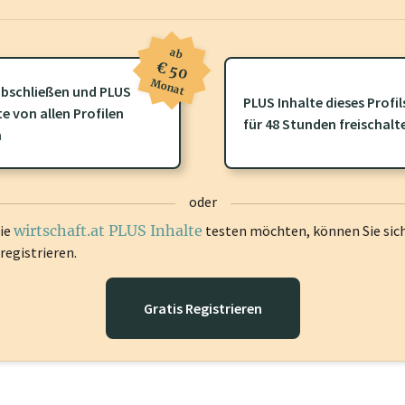
ab
€ 50
Monat
bschließen und PLUS
PLUS Inhalte dieses Profil
te von allen Profilen
ofil gibt es zusätzliche
wirtschaft.at PLUS Inhalte
die Sie momenta
für 48 Stunden freischalt
n
gen Sie sich ein um diese Inhalte zu sehen.
oder
die
wirtschaft.at PLUS Inhalte
testen möchten, können Sie sic
registrieren.
Gratis Registrieren