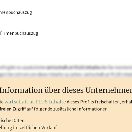
irmenbuchauszug
r Firmenbuchauszug
ofil gibt es zusätzliche
wirtschaft.at PLUS Inhalte
die Sie momenta
ggen Sie sich ein um diese Inhalte zu sehen. wirtschaft.at PLUS I
rken, Patente, Rechtstatsachen, OTS-Aussendungen, und viele m
Information über dieses Unternehme
die
wirtschaft.at PLUS Inhalte
dieses Profils freischalten, erha
freien
Zugriff auf folgende zusätzliche Informationen:
rische Daten
llung im zeitlichen Verlauf