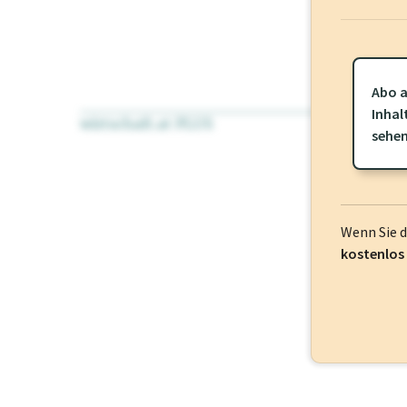
Abo a
Inhal
wirtschaft.at PLUS
Für dieses Pr
sehe
frei oder log
Wenn Sie 
kostenlos