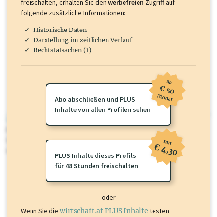
freischalten, erhalten Sie den
werbefreien
Zugriff auf
folgende zusätzliche Informationen:
Historische Daten
Darstellung im zeitlichen Verlauf
Rechtstatsachen (1)
ab
€ 50
Monat
Abo abschließen und PLUS
Inhalte von allen Profilen sehen
wirtschaft.at PLUS
Für dieses Profil gibt es zusätzliche
wirtschaft.at PLUS Inhalte
die
Sie momentan nicht einsehen können. Schalten Sie dieses Profil frei
nur
€ 4,30
oder loggen Sie sich ein um diese Inhalte zu sehen.
PLUS Inhalte dieses Profils
für 48 Stunden freischalten
oder
Wenn Sie die
wirtschaft.at PLUS Inhalte
testen