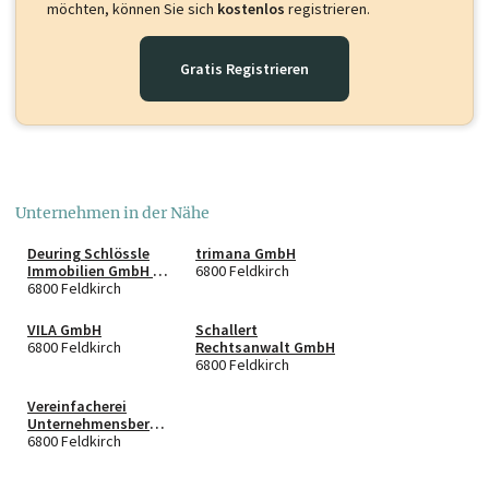
möchten, können Sie sich
kostenlos
registrieren.
Gratis Registrieren
Unternehmen in der Nähe
Deuring Schlössle
trimana GmbH
Immobilien GmbH &
6800 Feldkirch
Co KG
6800 Feldkirch
VILA GmbH
Schallert
6800 Feldkirch
Rechtsanwalt GmbH
6800 Feldkirch
Vereinfacherei
Unternehmensberat
ung e.U.
6800 Feldkirch