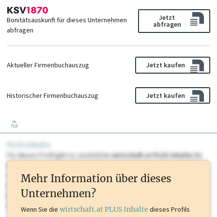
Jetzt
Bonitätsauskunft für dieses Unternehmen
abfragen
abfragen
Aktueller Firmenbuchauszug
Jetzt kaufen
Historischer Firmenbuchauszug
Jetzt kaufen
TOP
PLUS Inhalte
Für dieses Profil gibt es zusätzliche
wirtschaft.at PLUS Inhalte
die
Sie momentan nicht einsehen können. Schalten Sie dieses Profil frei
oder loggen Sie sich ein um diese Inhalte zu sehen. wirtschaft.at PLUS
Mehr Information über dieses
Inhalte sind unter anderem Gewerbeberechtigungen, Nationale
Unternehmen?
Marken, Patente, Rechtstatsachen, OTS-Aussendungen, und viele
mehr.
Wenn Sie die
wirtschaft.at PLUS Inhalte
dieses Profils