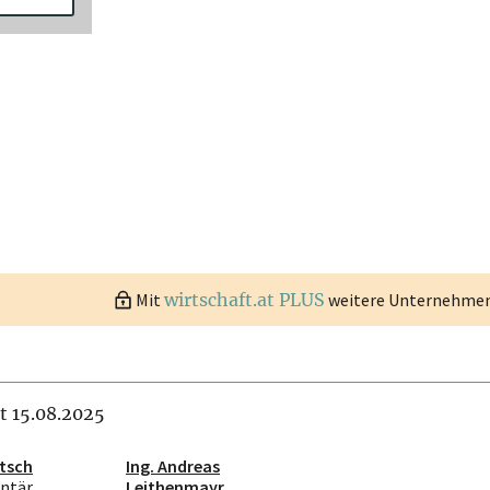
Mit
wirtschaft.at PLUS
weitere Unternehmen 
it 15.08.2025
tsch
Ing. Andreas
ntär
Leithenmayr