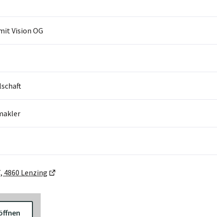
mit Vision OG
lschaft
makler
, 4860 Lenzing
öffnen