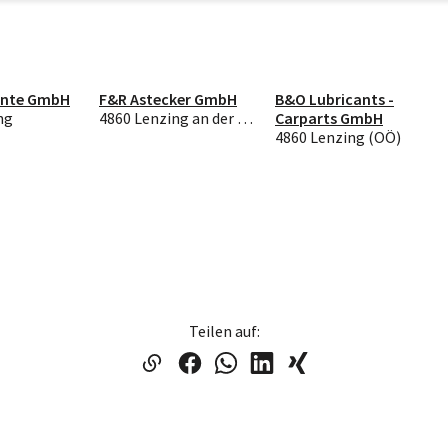
ente GmbH
F&R Astecker GmbH
B&O Lubricants -
ng
4860 Lenzing an der Ager
Carparts GmbH
4860 Lenzing (OÖ)
Teilen auf: