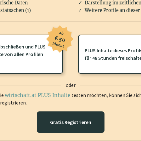
rische Daten
Darstellung im zeitliche
statsachen (1)
Weitere Profile an dieser
ab
€ 50
Monat
bschließen und PLUS
PLUS Inhalte dieses Profil
te von allen Profilen
ofil gibt es zusätzliche
wirtschaft.at PLUS Inhalte
die Sie momenta
für 48 Stunden freischalt
n
gen Sie sich ein um diese Inhalte zu sehen.
oder
die
wirtschaft.at PLUS Inhalte
testen möchten, können Sie sic
registrieren.
Gratis Registrieren