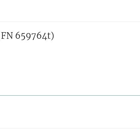
(FN 659764t)