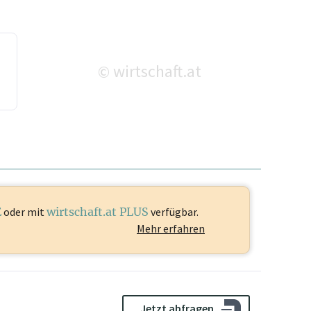
wirtschaft.at
©
G
E
oder mit
wirtschaft.at PLUS
verfügbar.
Mehr erfahren
Jetzt abfragen