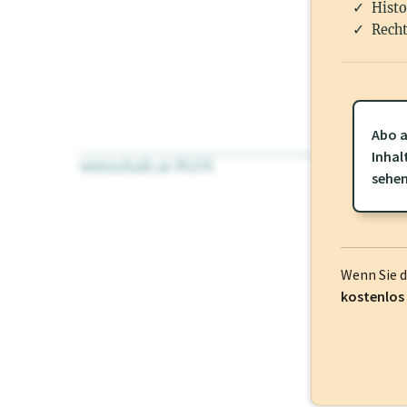
Histo
Recht
Abo a
Inhal
wirtschaft.at PLUS
Für dieses Pr
sehe
frei oder log
Wenn Sie 
kostenlos