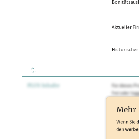
Bonitätsaus
Aktueller F
Historische
TOP
PLUS Inhalte
Für dieses Pr
frei oder lo
Nationale Ma
Mehr 
Wenn Sie 
den
werbe