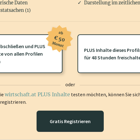
rische Daten
Darstellung im zeitliche
statsachen (1)
ab
€ 50
Monat
bschließen und PLUS
PLUS Inhalte dieses Profil
te von allen Profilen
ofil gibt es zusätzliche
wirtschaft.at PLUS Inhalte
die Sie momenta
für 48 Stunden freischalt
n
gen Sie sich ein um diese Inhalte zu sehen.
oder
die
wirtschaft.at PLUS Inhalte
testen möchten, können Sie sic
registrieren.
Gratis Registrieren