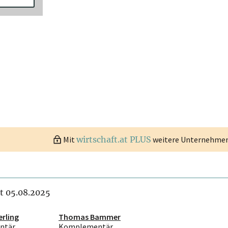
Mit
wirtschaft.at PLUS
weitere Unternehmen 
it 05.08.2025
erling
Thomas Bammer
ntär
Komplementär