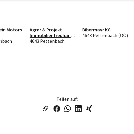
ein Motors
Agrar & Projekt
Bibermayr KG
Immobilientreuhand
4643 Pettenbach (OÖ)
enbach
GmbH
4643 Pettenbach
Teilen auf: