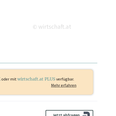
wirtschaft.at
©
E
oder mit
wirtschaft.at PLUS
verfügbar.
Mehr erfahren
Jetzt abfragen