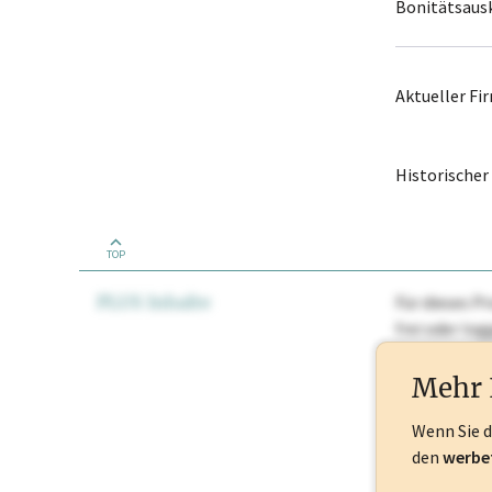
Bonitätsaus
Aktueller F
Historische
TOP
PLUS Inhalte
Für dieses Pr
frei oder lo
Nationale Ma
Mehr 
Wenn Sie 
den
werbe