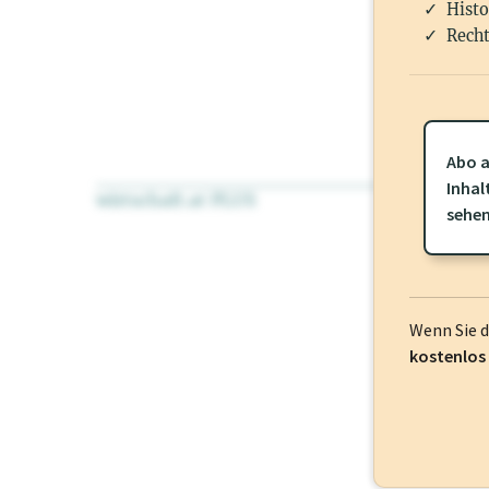
Histo
Recht
Abo a
Inhal
wirtschaft.at PLUS
Für dieses Pr
sehe
frei oder log
Wenn Sie 
kostenlos