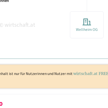
innen
wirtschaft.at
©
Wellheim OG
nhalt ist
nur für Nutzerinnen und Nutzer mit
wirtschaft.at FRE