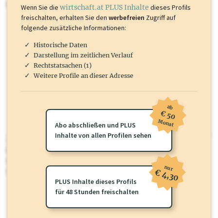
mehr.
Wenn Sie die
wirtschaft.at PLUS Inhalte
dieses Profils
freischalten, erhalten Sie den
werbefreien
Zugriff auf
folgende zusätzliche Informationen:
Historische Daten
Darstellung im zeitlichen Verlauf
Rechtstatsachen (1)
Weitere Profile an dieser Adresse
ab
€ 50
Monat
Abo abschließen und PLUS
Inhalte von allen Profilen sehen
wirtschaft.at PLUS
Für dieses Profil gibt es zusätzliche
wirtschaft.at PLUS Inhalte
die
Sie momentan nicht einsehen können. Schalten Sie dieses Profil frei
nur
oder loggen Sie sich ein um diese Inhalte zu sehen.
€ 4,30
PLUS Inhalte dieses Profils
für 48 Stunden freischalten