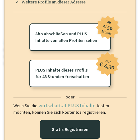
Weitere Profile an dieser Adresse
ab
€ 50
Monat
Abo abschließen und PLUS
Inhalte von allen Profilen sehen
wirtschaft.at PLUS
Für dieses Profil gibt es zusätzliche
wirtschaft.at PLUS Inhalte
die
Sie momentan nicht einsehen können. Schalten Sie dieses Profil frei
nur
oder loggen Sie sich ein um diese Inhalte zu sehen.
€ 4,30
PLUS Inhalte dieses Profils
für 48 Stunden freischalten
oder
Wenn Sie die
wirtschaft.at PLUS Inhalte
testen
möchten, können Sie sich
kostenlos
registrieren.
Gratis Registrieren