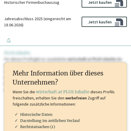
Historischer Firmenbuchauszug
Jetzt kaufen
Jahresabschluss 2025 (eingereicht am
Jetzt kaufen
18.06.2026)
TOP
PLUS Inhalte
Für dieses Profil gibt es zusätzliche
wirtschaft.at PLUS Inhalte
die
Sie momentan nicht einsehen können. Schalten Sie dieses Profil frei
oder loggen Sie sich ein um diese Inhalte zu sehen. wirtschaft.at PLUS
Mehr Information über dieses
Inhalte sind unter anderem Gewerbeberechtigungen, Nationale
Unternehmen?
Marken, Patente, Rechtstatsachen, OTS-Aussendungen, und viele
mehr.
Wenn Sie die
wirtschaft.at PLUS Inhalte
dieses Profils
freischalten, erhalten Sie den
werbefreien
Zugriff auf
folgende zusätzliche Informationen:
Historische Daten
Darstellung im zeitlichen Verlauf
Rechtstatsachen (1)