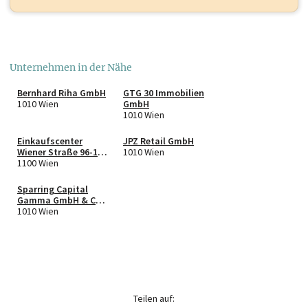
Unternehmen in der Nähe
Bernhard Riha GmbH
GTG 30 Immobilien
1010 Wien
GmbH
1010 Wien
Einkaufscenter
JPZ Retail GmbH
Wiener Straße 96-102
1010 Wien
GmbH
1100 Wien
Sparring Capital
Gamma GmbH & Co
KG
1010 Wien
Teilen auf: