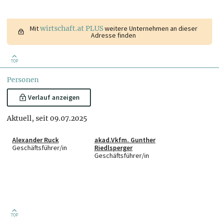
Mit
wirtschaft.at PLUS
weitere Unternehmen an dieser
Adresse finden
TOP
Personen
Verlauf anzeigen
Aktuell, seit 09.07.2025
Alexander Ruck
akad.Vkfm. Gunther
Geschäftsführer/in
Riedlsperger
Geschäftsführer/in
TOP