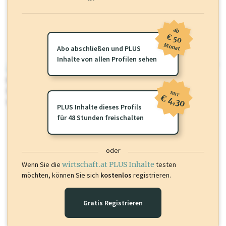
ab
€ 50
Monat
Abo abschließen und PLUS
Inhalte von allen Profilen sehen
wirtschaft.at PLUS
Für dieses Profil gibt es zusätzliche
wirtschaft.at PLUS Inhalte
die
Sie momentan nicht einsehen können. Schalten Sie dieses Profil frei
nur
€ 4,30
oder loggen Sie sich ein um diese Inhalte zu sehen.
PLUS Inhalte dieses Profils
für 48 Stunden freischalten
oder
Wenn Sie die
wirtschaft.at PLUS Inhalte
testen
möchten, können Sie sich
kostenlos
registrieren.
Gratis Registrieren