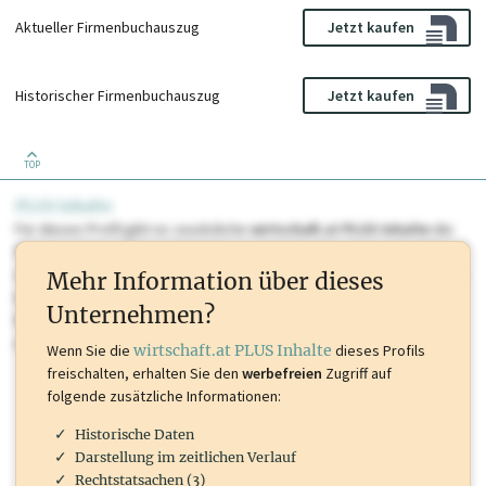
Aktueller Firmenbuchauszug
Jetzt kaufen
Historischer Firmenbuchauszug
Jetzt kaufen
TOP
PLUS Inhalte
Für dieses Profil gibt es zusätzliche
wirtschaft.at PLUS Inhalte
die
Sie momentan nicht einsehen können. Schalten Sie dieses Profil frei
oder loggen Sie sich ein um diese Inhalte zu sehen. wirtschaft.at PLUS
Mehr Information über dieses
Inhalte sind unter anderem Gewerbeberechtigungen, Nationale
Unternehmen?
Marken, Patente, Rechtstatsachen, OTS-Aussendungen, und viele
mehr.
Wenn Sie die
wirtschaft.at PLUS Inhalte
dieses Profils
freischalten, erhalten Sie den
werbefreien
Zugriff auf
folgende zusätzliche Informationen:
Historische Daten
Darstellung im zeitlichen Verlauf
Rechtstatsachen (3)