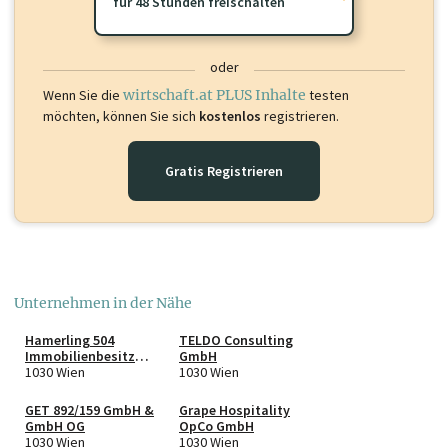
für 48 Stunden freischalten
oder
Wenn Sie die
wirtschaft.at PLUS Inhalte
testen
möchten, können Sie sich
kostenlos
registrieren.
Gratis Registrieren
Unternehmen in der Nähe
Hamerling 504
TELDO Consulting
Immobilienbesitz
GmbH
GmbH & Co KG
1030 Wien
1030 Wien
GET 892/159 GmbH &
Grape Hospitality
GmbH OG
OpCo GmbH
1030 Wien
1030 Wien