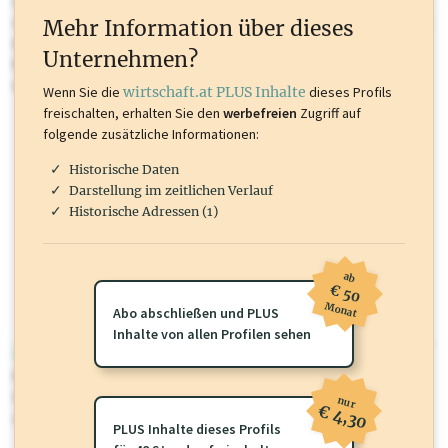
Sie momentan nicht einsehen können. Schalten Sie dieses Profil frei
oder loggen Sie sich ein um diese Inhalte zu sehen. wirtschaft.at PLUS
Mehr Information über dieses
Inhalte sind unter anderem Gewerbeberechtigungen, Nationale
Unternehmen?
Marken, Patente, Rechtstatsachen, OTS-Aussendungen, und viele
mehr.
Wenn Sie die
wirtschaft.at PLUS Inhalte
dieses Profils
freischalten, erhalten Sie den
werbefreien
Zugriff auf
folgende zusätzliche Informationen:
Historische Daten
Darstellung im zeitlichen Verlauf
Historische Adressen (1)
ab
€ 50
Monat
Abo abschließen und PLUS
Inhalte von allen Profilen sehen
wirtschaft.at PLUS
Für dieses Profil gibt es zusätzliche
wirtschaft.at PLUS Inhalte
die
Sie momentan nicht einsehen können. Schalten Sie dieses Profil frei
nur
€ 4,30
oder loggen Sie sich ein um diese Inhalte zu sehen.
PLUS Inhalte dieses Profils