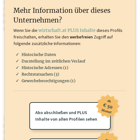
Sie momentan nicht einsehen können. Schalten Sie dieses Profil frei
oder loggen Sie sich ein um diese Inhalte zu sehen. wirtschaft.at PLUS
Mehr Information über dieses
Inhalte sind unter anderem Gewerbeberechtigungen, Nationale
Unternehmen?
Marken, Patente, Rechtstatsachen, OTS-Aussendungen, und viele
mehr.
Wenn Sie die
wirtschaft.at PLUS Inhalte
dieses Profils
freischalten, erhalten Sie den
werbefreien
Zugriff auf
folgende zusätzliche Informationen:
Historische Daten
Darstellung im zeitlichen Verlauf
Historische Adressen (1)
Rechtstatsachen (3)
Gewerbeberechtigungen (1)
ab
€ 50
Monat
Abo abschließen und PLUS
wirtschaft.at PLUS
Inhalte von allen Profilen sehen
Für dieses Profil gibt es zusätzliche
wirtschaft.at PLUS Inhalte
die
Sie momentan nicht einsehen können. Schalten Sie dieses Profil frei
oder loggen Sie sich ein um diese Inhalte zu sehen.