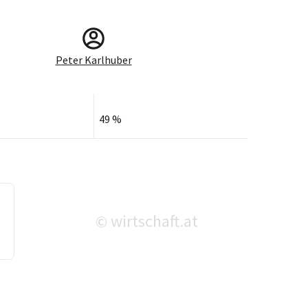
Peter Karlhuber
49 %
wirtschaft.at
©