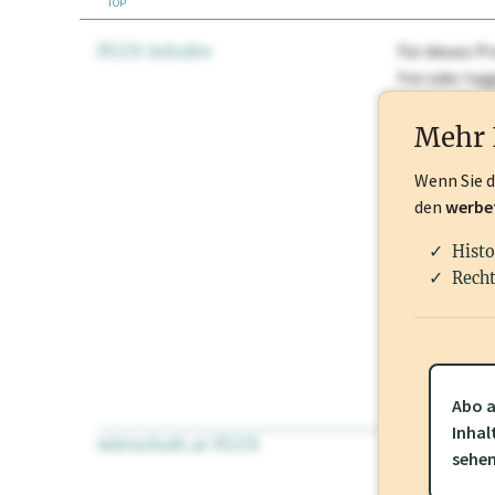
TOP
PLUS Inhalte
Für dieses Pr
frei oder lo
Nationale Ma
Mehr 
Wenn Sie 
den
werbe
Histo
Recht
Abo a
Inhal
wirtschaft.at PLUS
Für dieses Pr
sehe
frei oder log