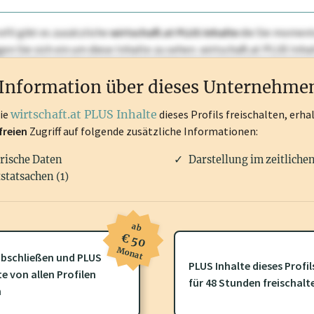
ofil gibt es zusätzliche
wirtschaft.at PLUS Inhalte
die Sie momenta
ggen Sie sich ein um diese Inhalte zu sehen. wirtschaft.at PLUS I
rken, Patente, Rechtstatsachen, OTS-Aussendungen, und viele m
Information über dieses Unternehme
die
wirtschaft.at PLUS Inhalte
dieses Profils freischalten, erha
freien
Zugriff auf folgende zusätzliche Informationen:
rische Daten
Darstellung im zeitliche
statsachen (1)
ab
€ 50
Monat
bschließen und PLUS
PLUS Inhalte dieses Profil
te von allen Profilen
ofil gibt es zusätzliche
wirtschaft.at PLUS Inhalte
die Sie momenta
für 48 Stunden freischalt
n
gen Sie sich ein um diese Inhalte zu sehen.