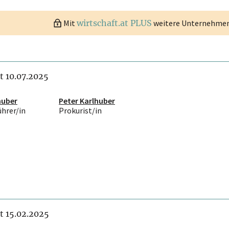
Mit
wirtschaft.at PLUS
weitere Unternehmen 
it 10.07.2025
huber
Peter Karlhuber
ührer/in
Prokurist/in
it 15.02.2025