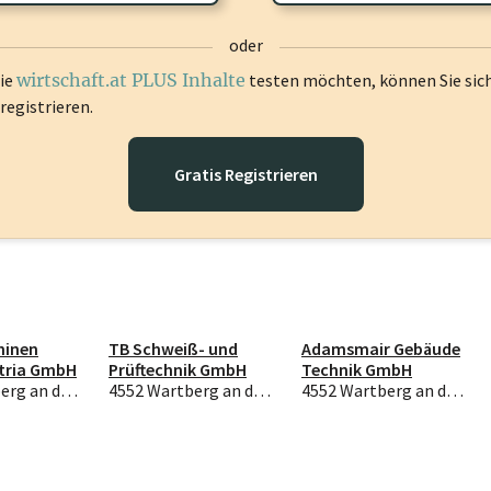
oder
die
wirtschaft.at PLUS Inhalte
testen möchten, können Sie sic
registrieren.
Gratis Registrieren
hinen
TB Schweiß- und
Adamsmair Gebäude
tria GmbH
Prüftechnik GmbH
Technik GmbH
4552 Wartberg an der Krems
4552 Wartberg an der Krems
4552 Wartberg an der Krems