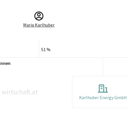
Maria Karlhuber
51 %
innen
wirtschaft.at
©
Karlhuber Energy GmbH