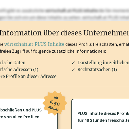
ofil gibt es zusätzliche
wirtschaft.at PLUS Inhalte
die Sie momenta
ggen Sie sich ein um diese Inhalte zu sehen. wirtschaft.at PLUS I
rken, Patente, Rechtstatsachen, OTS-Aussendungen, und viele m
Information über dieses Unternehme
die
wirtschaft.at PLUS Inhalte
dieses Profils freischalten, erha
freien
Zugriff auf folgende zusätzliche Informationen:
rische Daten
Darstellung im zeitliche
rische Adressen (1)
Rechtstatsachen (1)
re Profile an dieser Adresse
ab
€ 50
Monat
bschließen und PLUS
PLUS Inhalte dieses Profil
ofil gibt es zusätzliche
wirtschaft.at PLUS Inhalte
die Sie momenta
te von allen Profilen
für 48 Stunden freischalt
gen Sie sich ein um diese Inhalte zu sehen.
n