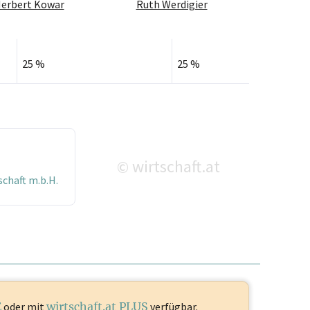
Herbert Kowar
Ruth Werdigier
25 %
25 %
wirtschaft.at
©
chaft m.b.H.
E
oder mit
wirtschaft.at PLUS
verfügbar.