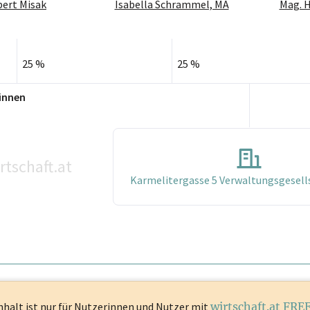
bert Misak
Isabella Schrammel, MA
Mag. 
25 %
25 %
innen
rtschaft.at
Karmelitergasse 5 Verwaltungsgesells
nhalt ist
nur für Nutzerinnen und Nutzer mit
wirtschaft.at FRE