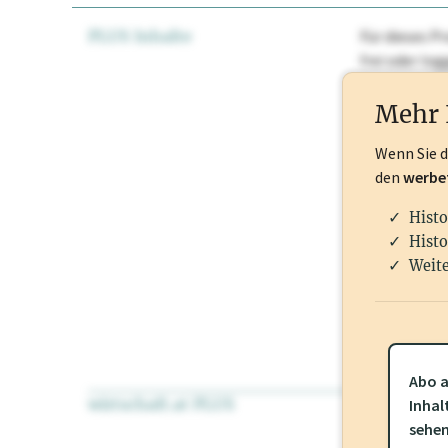
PLUS Inhalte
Für dieses Pr
frei oder lo
Nationale Ma
Mehr 
Wenn Sie 
den
werbe
Histo
Histo
Weite
Abo a
wirtschaft.at PLUS
Für dieses Pr
Inhal
frei oder log
sehe