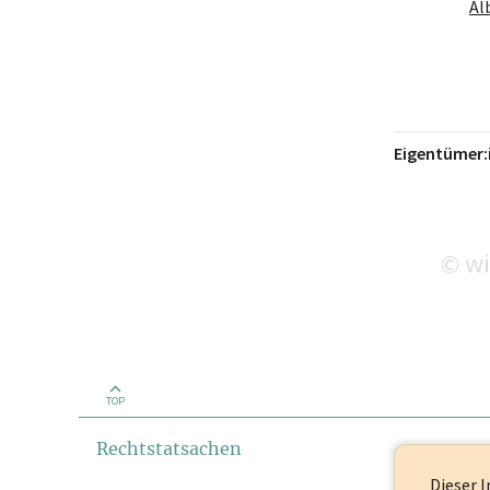
Al
Eigentümer:
wi
©
TOP
Rechtstatsachen
Dieser I