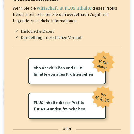
mehr.
Wenn Sie die
wirtschaft.at PLUS Inhalte
dieses Profils
freischalten, erhalten Sie den
werbefreien
Zugriff auf
folgende zusätzliche Informationen:
Historische Daten
Darstellung im zeitlichen Verlauf
ab
€ 50
Monat
Abo abschließen und PLUS
Inhalte von allen Profilen sehen
wirtschaft.at PLUS
Für dieses Profil gibt es zusätzliche
wirtschaft.at PLUS Inhalte
die
nur
Sie momentan nicht einsehen können. Schalten Sie dieses Profil frei
€ 4,30
oder loggen Sie sich ein um diese Inhalte zu sehen.
PLUS Inhalte dieses Profils
für 48 Stunden freischalten
oder