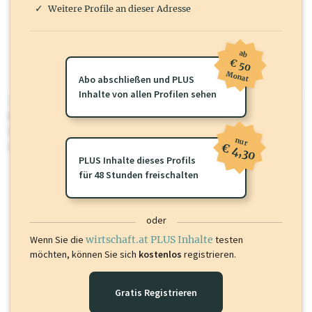
Weitere Profile an dieser Adresse
ab
€ 50
Monat
Abo abschließen und PLUS
Inhalte von allen Profilen sehen
wirtschaft.at PLUS
Für dieses Profil gibt es zusätzliche
wirtschaft.at PLUS Inhalte
die
Sie momentan nicht einsehen können. Schalten Sie dieses Profil frei
nur
oder loggen Sie sich ein um diese Inhalte zu sehen.
€ 4,30
PLUS Inhalte dieses Profils
für 48 Stunden freischalten
oder
Wenn Sie die
wirtschaft.at PLUS Inhalte
testen
möchten, können Sie sich
kostenlos
registrieren.
Gratis Registrieren