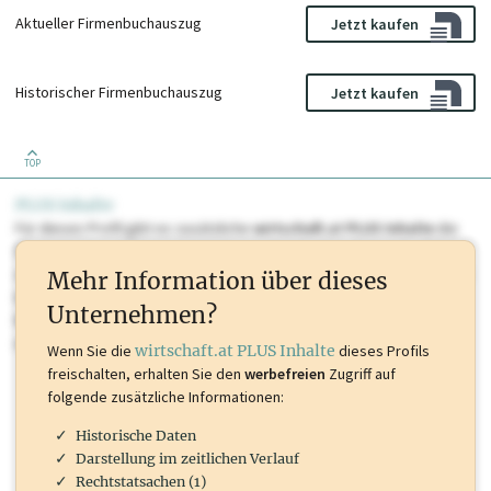
Aktueller Firmenbuchauszug
Jetzt kaufen
Historischer Firmenbuchauszug
Jetzt kaufen
TOP
PLUS Inhalte
Für dieses Profil gibt es zusätzliche
wirtschaft.at PLUS Inhalte
die
Sie momentan nicht einsehen können. Schalten Sie dieses Profil frei
oder loggen Sie sich ein um diese Inhalte zu sehen. wirtschaft.at PLUS
Mehr Information über dieses
Inhalte sind unter anderem Gewerbeberechtigungen, Nationale
Unternehmen?
Marken, Patente, Rechtstatsachen, OTS-Aussendungen, und viele
mehr.
Wenn Sie die
wirtschaft.at PLUS Inhalte
dieses Profils
freischalten, erhalten Sie den
werbefreien
Zugriff auf
folgende zusätzliche Informationen:
Historische Daten
Darstellung im zeitlichen Verlauf
Rechtstatsachen (1)