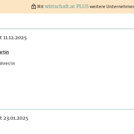
Mit
wirtschaft.at PLUS
weitere Unternehmen 
it 11.12.2025
artin
ührer/in
it 23.01.2025