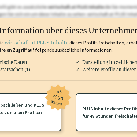
ofil gibt es zusätzliche
wirtschaft.at PLUS Inhalte
die Sie momenta
ggen Sie sich ein um diese Inhalte zu sehen. wirtschaft.at PLUS I
rken, Patente, Rechtstatsachen, OTS-Aussendungen, und viele m
Information über dieses Unternehme
die
wirtschaft.at PLUS Inhalte
dieses Profils freischalten, erha
freien
Zugriff auf folgende zusätzliche Informationen:
rische Daten
Darstellung im zeitliche
statsachen (1)
Weitere Profile an dieser
ab
€ 50
Monat
bschließen und PLUS
PLUS Inhalte dieses Profil
te von allen Profilen
ofil gibt es zusätzliche
wirtschaft.at PLUS Inhalte
die Sie momenta
für 48 Stunden freischalt
n
gen Sie sich ein um diese Inhalte zu sehen.