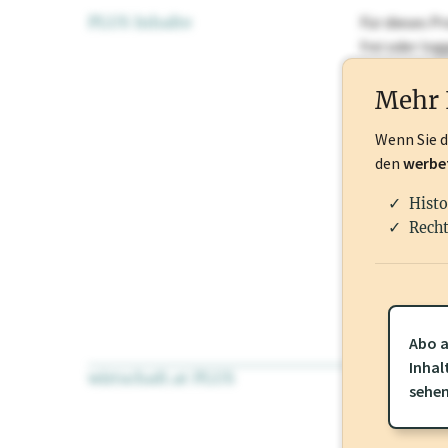
PLUS Inhalte
Für dieses Pr
frei oder lo
Nationale Ma
Mehr 
Wenn Sie 
den
werbe
Histo
Recht
Abo a
Inhal
wirtschaft.at PLUS
Für dieses Pr
sehe
frei oder log