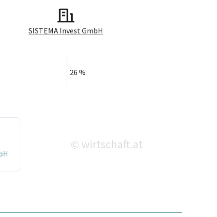
SISTEMA Invest GmbH
26 %
wirtschaft.at
©
mbH