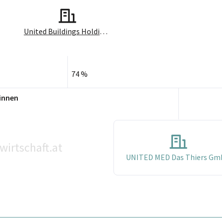
United Buildings Holding GmbH
74 %
innen
wirtschaft.at
UNITED MED Das Thiers G