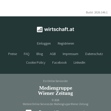
Build: 2026.146.1
Einloggen
Registrieren
Preise
FAQ
Blog
AGB
Impressum
Datenschutz
Cookie Policy
Facebook
LinkedIn
Ein Online-Service der
Mediengruppe
Wiener Zeitung
©
2026
Weitere Online-Services der Mediengruppe Wiener Zeitung: