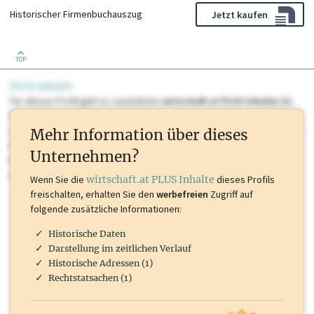
Historischer Firmenbuchauszug
Jetzt kaufen
TOP
PLUS Inhalte
Für dieses Profil gibt es zusätzliche
wirtschaft.at PLUS Inhalte
die
Sie momentan nicht einsehen können. Schalten Sie dieses Profil frei
oder loggen Sie sich ein um diese Inhalte zu sehen. wirtschaft.at PLUS
Mehr Information über dieses
Inhalte sind unter anderem Gewerbeberechtigungen, Nationale
Unternehmen?
Marken, Patente, Rechtstatsachen, OTS-Aussendungen, und viele
mehr.
Wenn Sie die
wirtschaft.at PLUS Inhalte
dieses Profils
freischalten, erhalten Sie den
werbefreien
Zugriff auf
folgende zusätzliche Informationen:
Historische Daten
Darstellung im zeitlichen Verlauf
Historische Adressen (1)
Rechtstatsachen (1)