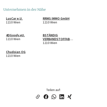
Unternehmen in der Nähe
LusCar e.U.
RRMS IMMO GmbH
1210 Wien
1210 Wien
4DGoody.eU.
BSTÄNDIG
1210 Wien
VERBANDSTOFFABRI
K GMBH
1210 Wien
Chudoian OG
1210 Wien
Teilen auf: