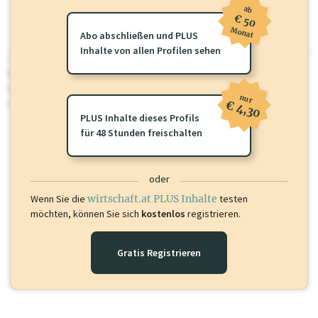
ab
€ 50
Monat
Abo abschließen und PLUS
Inhalte von allen Profilen sehen
wirtschaft.at PLUS
Für dieses Profil gibt es zusätzliche
wirtschaft.at PLUS Inhalte
die
Sie momentan nicht einsehen können. Schalten Sie dieses Profil frei
nur
oder loggen Sie sich ein um diese Inhalte zu sehen.
€ 4,30
PLUS Inhalte dieses Profils
für 48 Stunden freischalten
oder
Wenn Sie die
wirtschaft.at PLUS Inhalte
testen
möchten, können Sie sich
kostenlos
registrieren.
Gratis Registrieren