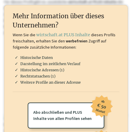
Für dieses Profil gibt es zusätzliche
wirtschaft.at PLUS Inhalte
die
Sie momentan nicht einsehen können. Schalten Sie dieses Profil frei
oder loggen Sie sich ein um diese Inhalte zu sehen. wirtschaft.at PLUS
Mehr Information über dieses
Inhalte sind unter anderem Gewerbeberechtigungen, Nationale
Unternehmen?
Marken, Patente, Rechtstatsachen, OTS-Aussendungen, und viele
mehr.
Wenn Sie die
wirtschaft.at PLUS Inhalte
dieses Profils
freischalten, erhalten Sie den
werbefreien
Zugriff auf
folgende zusätzliche Informationen:
Historische Daten
Darstellung im zeitlichen Verlauf
Historische Adressen (1)
Rechtstatsachen (1)
Weitere Profile an dieser Adresse
ab
€ 50
Monat
Abo abschließen und PLUS
wirtschaft.at PLUS
Inhalte von allen Profilen sehen
Für dieses Profil gibt es zusätzliche
wirtschaft.at PLUS Inhalte
die
Sie momentan nicht einsehen können. Schalten Sie dieses Profil frei