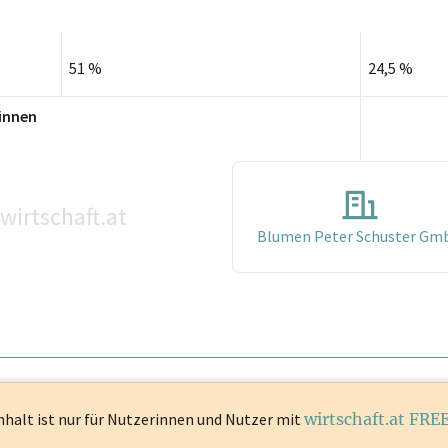
51 %
24,5 %
innen
wirtschaft.at
Blumen Peter Schuster Gm
nhalt ist
nur für Nutzerinnen und Nutzer mit
wirtschaft.at FRE