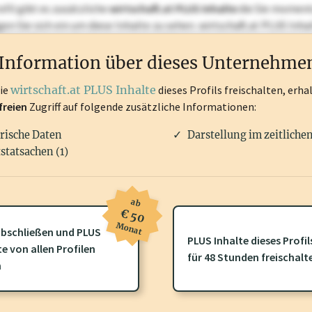
ofil gibt es zusätzliche
wirtschaft.at PLUS Inhalte
die Sie momenta
ggen Sie sich ein um diese Inhalte zu sehen. wirtschaft.at PLUS I
rken, Patente, Rechtstatsachen, OTS-Aussendungen, und viele m
Information über dieses Unternehme
die
wirtschaft.at PLUS Inhalte
dieses Profils freischalten, erha
freien
Zugriff auf folgende zusätzliche Informationen:
rische Daten
Darstellung im zeitliche
statsachen (1)
ab
€ 50
Monat
bschließen und PLUS
PLUS Inhalte dieses Profil
te von allen Profilen
ofil gibt es zusätzliche
wirtschaft.at PLUS Inhalte
die Sie momenta
für 48 Stunden freischalt
n
gen Sie sich ein um diese Inhalte zu sehen.