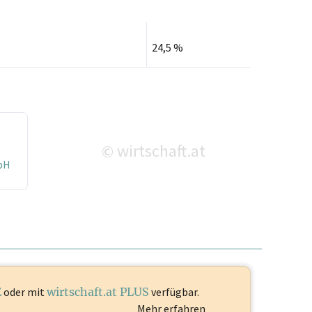
24,5 %
wirtschaft.at
©
bH
E
oder mit
wirtschaft.at PLUS
verfügbar.
Mehr erfahren