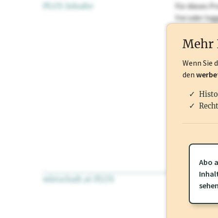
PLUS Inhalte
Für dieses Pr
frei oder lo
Nationale Ma
Mehr 
Wenn Sie 
den
werbe
Histo
Recht
Abo a
Inhal
wirtschaft.at PLUS
Für dieses Pr
sehe
frei oder log