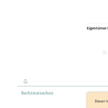
Eigentümer:
©
TOP
Rechtstatsachen
Dieser I