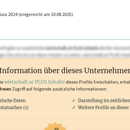
uss 2024 (eingereicht am 10.08.2025)
ofil gibt es zusätzliche
wirtschaft.at PLUS Inhalte
die Sie momenta
ggen Sie sich ein um diese Inhalte zu sehen. wirtschaft.at PLUS I
rken, Patente, Rechtstatsachen, OTS-Aussendungen, und viele m
Information über dieses Unternehme
die
wirtschaft.at PLUS Inhalte
dieses Profils freischalten, erha
freien
Zugriff auf folgende zusätzliche Informationen:
rische Daten
Darstellung im zeitliche
statsachen (1)
Weitere Profile an dieser
ab