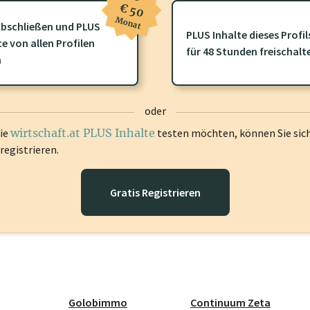
€ 50
Monat
bschließen und PLUS
PLUS Inhalte dieses Profil
te von allen Profilen
ofil gibt es zusätzliche
wirtschaft.at PLUS Inhalte
die Sie momenta
für 48 Stunden freischalt
n
gen Sie sich ein um diese Inhalte zu sehen.
oder
die
wirtschaft.at PLUS Inhalte
testen möchten, können Sie sic
registrieren.
Gratis Registrieren
Golobimmo
Continuum Zeta