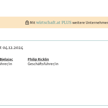
Mit
wirtschaft.at PLUS
weitere Unternehmen 
it 04.12.2024
Bjelajac
Philip Ricklin
ührer/in
Geschäftsführer/in