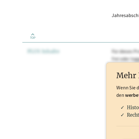
Jahresabschl
TOP
PLUS Inhalte
Für dieses Pr
frei oder lo
Nationale Ma
Mehr 
Wenn Sie 
den
werbe
Histo
Recht