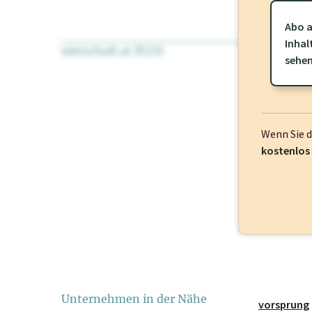
Abo a
Inhal
wirtschaft.at PLUS
Für dieses Pr
sehe
frei oder log
Wenn Sie 
kostenlos
Unternehmen in der Nähe
vorsprung