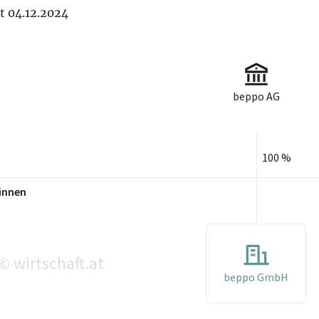
it 04.12.2024
beppo AG
100 %
innen
wirtschaft.at
©
beppo GmbH