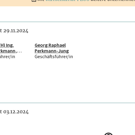
it 29.11.2024
FH) Ing.
Georg Raphael
erkmann,
Perkmann-Jung
ührer/in
Geschäftsführer/in
it 03.12.2024