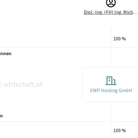
Dipl.-Ing. (FH) Ing. Michael Perkmann, MBA
100 %
innen
wirtschaft.at
©
EWP Holding GmbH
en
100 %