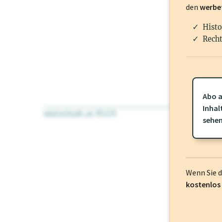
den
werbe
Histo
Recht
Abo a
Inhal
wirtschaft.at PLUS
Für dieses Pr
sehe
frei oder log
Wenn Sie 
kostenlos