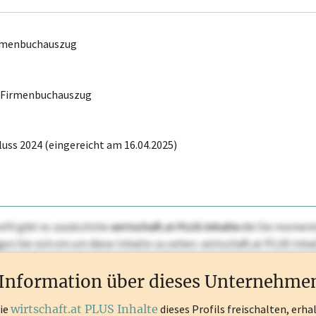
irmenbuchauszug
r Firmenbuchauszug
uss 2024 (eingereicht am 16.04.2025)
ofil gibt es zusätzliche
wirtschaft.at PLUS Inhalte
die Sie momenta
ggen Sie sich ein um diese Inhalte zu sehen. wirtschaft.at PLUS I
rken, Patente, Rechtstatsachen, OTS-Aussendungen, und viele m
Information über dieses Unternehme
die
wirtschaft.at PLUS Inhalte
dieses Profils freischalten, erha