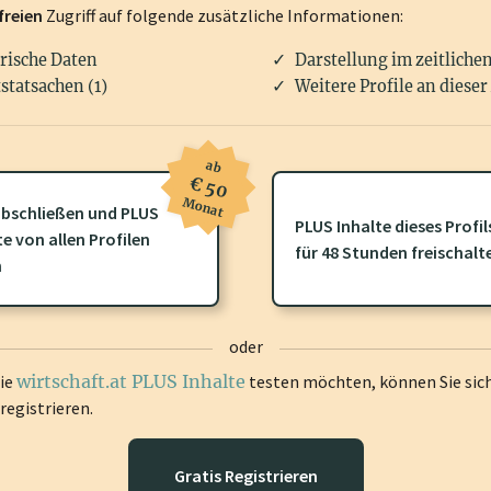
freien
Zugriff auf folgende zusätzliche Informationen:
rische Daten
Darstellung im zeitliche
statsachen (1)
Weitere Profile an dieser
ab
€ 50
Monat
bschließen und PLUS
PLUS Inhalte dieses Profil
te von allen Profilen
ofil gibt es zusätzliche
wirtschaft.at PLUS Inhalte
die Sie momenta
für 48 Stunden freischalt
n
gen Sie sich ein um diese Inhalte zu sehen.
oder
die
wirtschaft.at PLUS Inhalte
testen möchten, können Sie sic
registrieren.
Gratis Registrieren