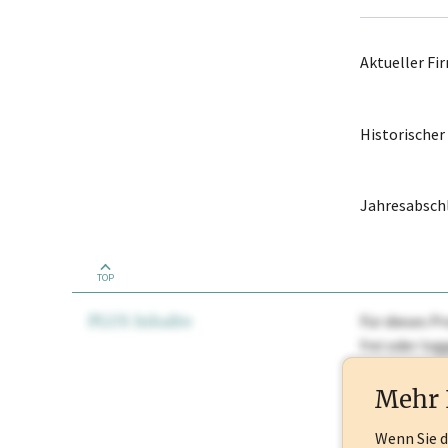
Aktueller F
Historische
Jahresabschl
TOP
PLUS Inhalte
Für dieses Pr
frei oder lo
Nationale Ma
Mehr 
Wenn Sie 