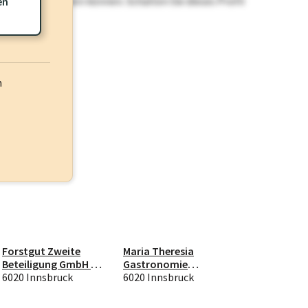
n nicht einsehen können. Schalten Sie dieses Profil
en
h
Forstgut Zweite
Maria Theresia
Beteiligung GmbH &
Gastronomie
Co KG
6020 Innsbruck
Betriebs GmbH
6020 Innsbruck