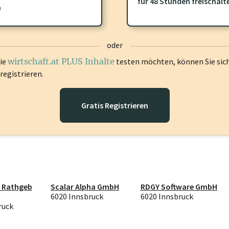
ofil gibt es zusätzliche
wirtschaft.at PLUS Inhalte
die Sie momenta
für 48 Stunden freischalt
n
gen Sie sich ein um diese Inhalte zu sehen.
oder
die
wirtschaft.at PLUS Inhalte
testen möchten, können Sie sic
registrieren.
Gratis Registrieren
 Rathgeb
Scalar Alpha GmbH
RDGY Software GmbH
6020 Innsbruck
6020 Innsbruck
ruck