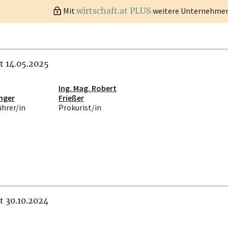
Mit
wirtschaft.at PLUS
weitere Unternehmen 
it 14.05.2025
Ing. Mag. Robert
inger
Frießer
ührer/in
Prokurist/in
it 30.10.2024