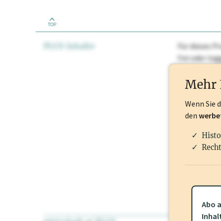
TOP
PLUS Inhalte
Für dieses Pr
frei oder lo
Nationale Ma
Mehr 
Wenn Sie 
den
werbe
Histo
Recht
Abo a
Inhal