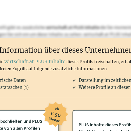
ofil gibt es zusätzliche
wirtschaft.at PLUS Inhalte
die Sie momenta
ggen Sie sich ein um diese Inhalte zu sehen. wirtschaft.at PLUS I
rken, Patente, Rechtstatsachen, OTS-Aussendungen, und viele m
Information über dieses Unternehme
die
wirtschaft.at PLUS Inhalte
dieses Profils freischalten, erha
freien
Zugriff auf folgende zusätzliche Informationen:
rische Daten
Darstellung im zeitliche
statsachen (1)
Weitere Profile an dieser
ab
€ 50
Monat
bschließen und PLUS
PLUS Inhalte dieses Profil
te von allen Profilen