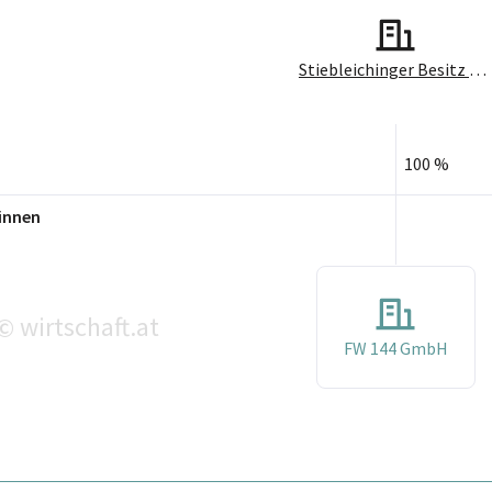
Stiebleichinger Besitz GmbH
100 %
innen
wirtschaft.at
©
FW 144 GmbH