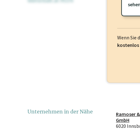
wirtschaft.at PLUS
Für dieses Pr
sehe
frei oder log
Wenn Sie 
kostenlos
Unternehmen in der Nähe
Ramoser &
GmbH
6020 Innsb