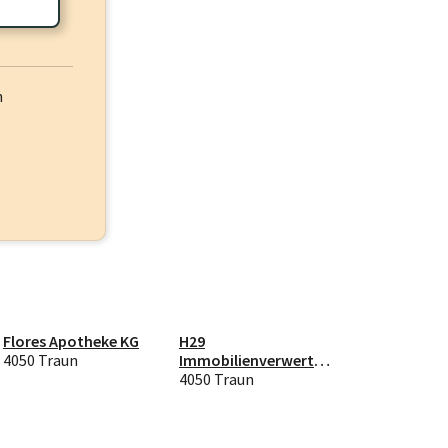
h
Flores Apotheke KG
H29
4050 Traun
Immobilienverwertun
g OG
4050 Traun