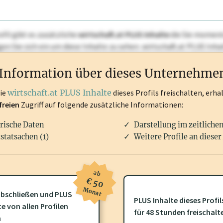
ofil gibt es zusätzliche
wirtschaft.at PLUS Inhalte
die Sie momenta
ggen Sie sich ein um diese Inhalte zu sehen. wirtschaft.at PLUS I
rken, Patente, Rechtstatsachen, OTS-Aussendungen, und viele m
Information über dieses Unternehme
die
wirtschaft.at PLUS Inhalte
dieses Profils freischalten, erha
freien
Zugriff auf folgende zusätzliche Informationen:
rische Daten
Darstellung im zeitliche
statsachen (1)
Weitere Profile an dieser
ab
€ 50
Monat
bschließen und PLUS
PLUS Inhalte dieses Profil
te von allen Profilen
ofil gibt es zusätzliche
wirtschaft.at PLUS Inhalte
die Sie momenta
für 48 Stunden freischalt
n