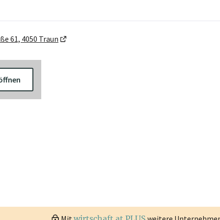
ße 61, 4050 Traun
öffnen
Mit
wirtschaft.at PLUS
weitere Unternehmen 