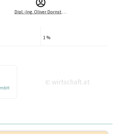
Dipl.-Ing. Oliver Dornstädter
1 %
wirtschaft.at
©
 GmbH