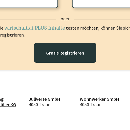
gen Sie sich ein um diese Inhalte zu sehen.
oder
die
wirtschaft.at PLUS Inhalte
testen möchten, können Sie sic
registrieren.
Gratis Registrieren
ng
Juliverse GmbH
Wohnwerker GmbH
üller KG
4050 Traun
4050 Traun