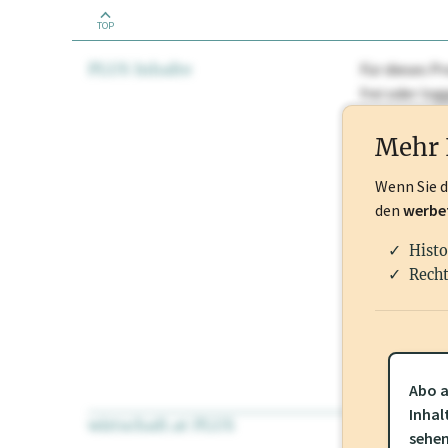
TOP
PLUS Inhalte
Für dieses Pr
frei oder lo
Nationale Ma
Mehr 
Wenn Sie 
den
werbe
Histo
Recht
Abo a
Inhal
wirtschaft.at PLUS
Für dieses Pr
sehe