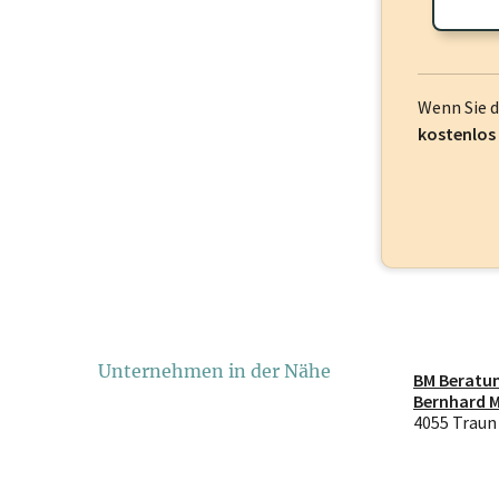
frei oder log
Wenn Sie 
kostenlos
Unternehmen in der Nähe
BM Beratu
Bernhard M
4055 Traun